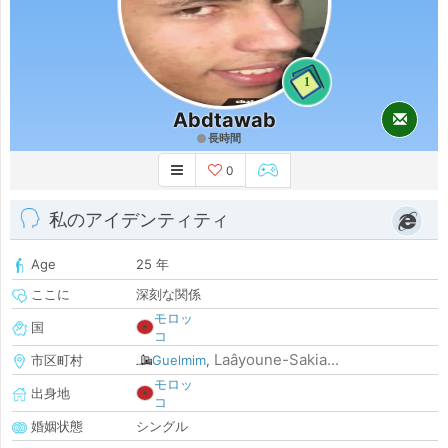
1
Abdtawab
長時間
0
私のアイデンティティ
Age
25 年
ここに
深刻な関係
モロッ
国
コ
Laâyoune-Sakia...
市区町村
Guelmim
,
モロッ
出身地
コ
婚姻状態
シングル