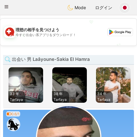
Suissi
Toggle
Mode
ログイン
navigation
💖
理想の相手を見つけよう
💖
今すぐ出会い系アプリをダウンロード！
💕
💕
出会い 男 Laâyoune-Sakia El Hamra
33 年
38 年
34 年
Tarfaya
Tarfaya
Tarfaya
0.6/1