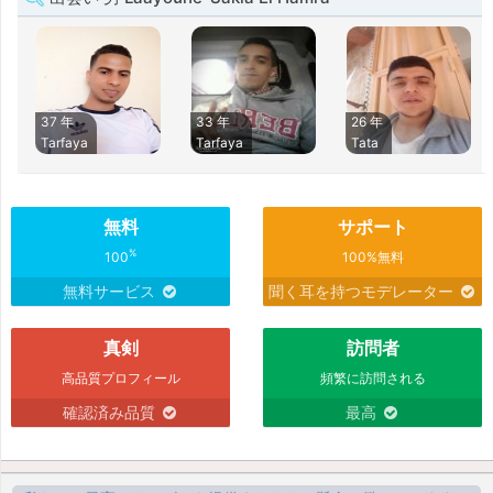
37 年
33 年
26 年
Tarfaya
Tarfaya
Tata
無料
サポート
%
100
100%無料
無料サービス
聞く耳を持つモデレーター
真剣
訪問者
高品質プロフィール
頻繁に訪問される
確認済み品質
最高