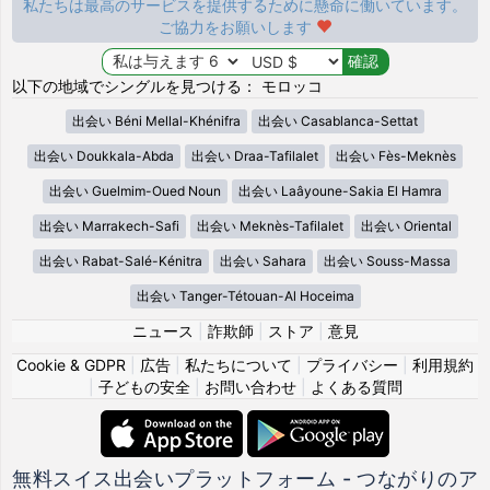
私たちは最高のサービスを提供するために懸命に働いています。
ご協力をお願いします
以下の地域でシングルを見つける： モロッコ
出会い Béni Mellal-Khénifra
出会い Casablanca-Settat
出会い Doukkala-Abda
出会い Draa-Tafilalet
出会い Fès-Meknès
出会い Guelmim-Oued Noun
出会い Laâyoune-Sakia El Hamra
出会い Marrakech-Safi
出会い Meknès-Tafilalet
出会い Oriental
出会い Rabat-Salé-Kénitra
出会い Sahara
出会い Souss-Massa
出会い Tanger-Tétouan-Al Hoceima
ニュース
|
詐欺師
|
ストア
|
意見
Cookie & GDPR
|
広告
|
私たちについて
|
プライバシー
|
利用規約
|
子どもの安全
|
お問い合わせ
|
よくある質問
無料スイス出会いプラットフォーム - つながりのア