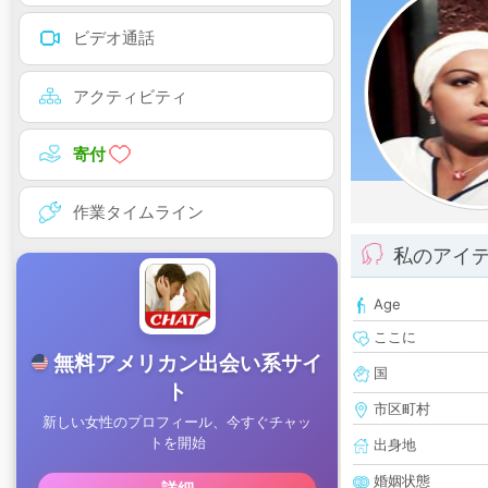
ビデオ通話
アクティビティ
寄付
作業タイムライン
私のアイ
Age
ここに
国
市区町村
出身地
婚姻状態