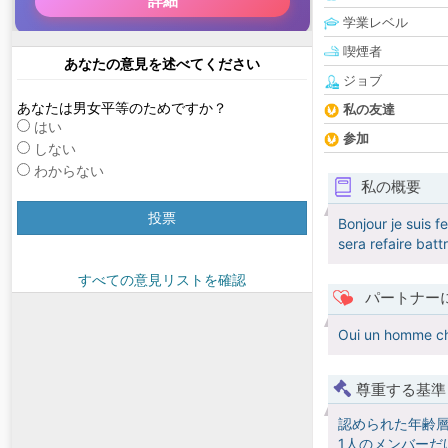
学業レベル
喫煙者
あなたの意見を述べてください
ジョブ
あなたは男女平等のためですか？
私の友達
はい
参加
しない
わからない
私の概要
投票
Bonjour je suis 
sera refaire bat
すべての意見リストを確認
パートナー
Oui un homme cha
尊重する基準
認められた年齢
1人のメンバーだ