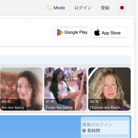
Mode
ログイン
登録
💖
💕
49 年
41 年
46 年
Aix-les-bains
Évian-les-bains
Thonon-les-Bains
最後のログイン
長時間