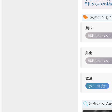
男性からのみ連絡
私のことを
興味
指定されていな
外出
指定されていな
飲酒
はい、適度に
出会い 女 Auve