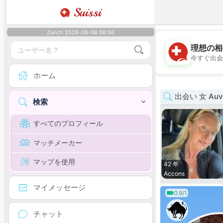
Suissi
Zurich 2026-08-08 06:56
理想の相
今すぐ出会
ホーム
出会い 女 Auve
検索
すべてのプロフィール
マッチメーカー
マップを使用
42 年
Accons
マイメッセージ
0.9/1
チャット