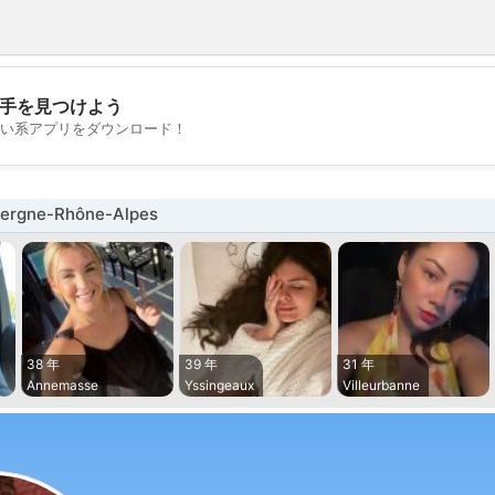
手を見つけよう
💖
い系アプリをダウンロード！
💕
rgne-Rhône-Alpes
38 年
39 年
31 年
Annemasse
Yssingeaux
Villeurbanne