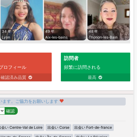
34 年
49 年
48 年
Lyon
Aix-les-bains
Thonon-les-Bain
訪問者
プロフィール
頻繁に訪問される
確認済み品質
最高
います。ご協力をお願いします
会い Centre-Val de Loire
出会い Corse
出会い Fort-de-france