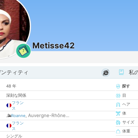
Metisse42
7
デンティティ
私
48 年
探す
深刻な関係
目
フラン
ヘア
ス
体
Auvergne-Rhône...
Roanne
,
サイズ
フラン
ス
体重
シングル