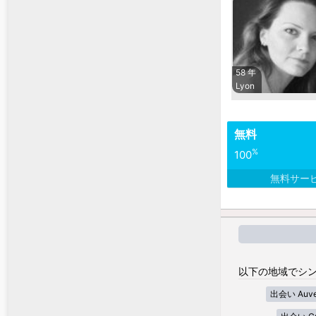
58 年
Lyon
無料
%
100
無料サー
以下の地域でシン
出会い Auver