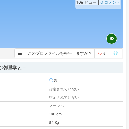
109 ビュー |
0 コメント
このプロファイルを報告しますか？
6
の物理学と+
男
指定されていない
指定されていない
ノーマル
180 cm
95 Kg