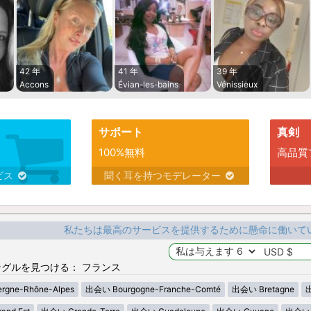
42 年
41 年
39 年
Accons
Évian-les-bains
Vénissieux
サポート
真剣
100%無料
高品質
ビス
聞く耳を持つモデレーター
私たちは最高のサービスを提供するために懸命に働いて
グルを見つける： フランス
gne-Rhône-Alpes
出会い Bourgogne-Franche-Comté
出会い Bretagne
出