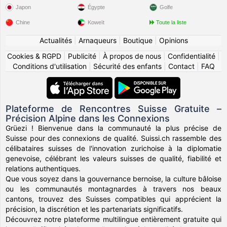
Japon
Égypte
Golfe
Chine
Koweït
Toute la liste
Actualités
|
Arnaqueurs
|
Boutique
|
Opinions
Cookies & RGPD
|
Publicité
|
À propos de nous
|
Confidentialité
|
Conditions d'utilisation
|
Sécurité des enfants
|
Contact
|
FAQ
Plateforme de Rencontres Suisse Gratuite –
Précision Alpine dans les Connexions
Grüezi ! Bienvenue dans la communauté la plus précise de
Suisse pour des connexions de qualité. Suissi.ch rassemble des
célibataires suisses de l'innovation zurichoise à la diplomatie
genevoise, célébrant les valeurs suisses de qualité, fiabilité et
relations authentiques.
Que vous soyez dans la gouvernance bernoise, la culture bâloise
ou les communautés montagnardes à travers nos beaux
cantons, trouvez des Suisses compatibles qui apprécient la
précision, la discrétion et les partenariats significatifs.
Découvrez notre plateforme multilingue entièrement gratuite qui