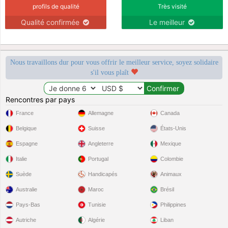
profils de qualité
Très visité
Qualité confirmée
Le meilleur
Nous travaillons dur pour vous offrir le meilleur service, soyez solidaire
s'il vous plaît
Rencontres par pays
France
Allemagne
Canada
Belgique
Suisse
États-Unis
Espagne
Angleterre
Mexique
Italie
Portugal
Colombie
Suède
Handicapés
Animaux
Australie
Maroc
Brésil
Pays-Bas
Tunisie
Philippines
Autriche
Algérie
Liban