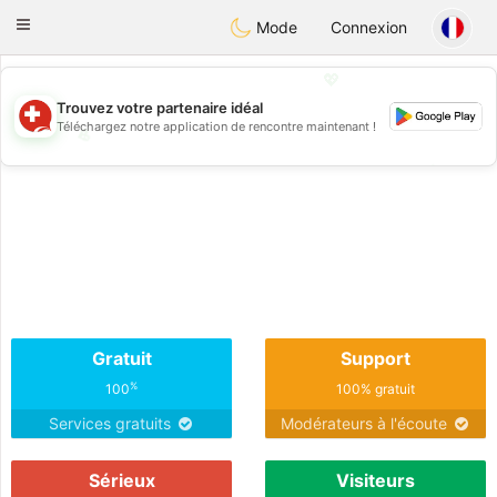
Suissi
Toggle
Mode
Connexion
navigation
💖
Trouvez votre partenaire idéal
Téléchargez notre application de rencontre maintenant !
💖
💕
💕
Gratuit
Support
%
100
100% gratuit
Services gratuits
Modérateurs à l'écoute
Sérieux
Visiteurs