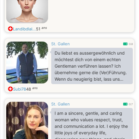
ans
Landibdlal...
51
St. Gallen
0.8
Du liebst es aussergewöhnlich und
möchtest dich von einem echten
Gentleman verführen lassen? Ich
übernehme gerne die (Ver)Führung.
Wenn du neugierig bist, lass uns
herausfinden, ob wir einander
ans
Subi78
48
passen...
St. Gallen
0.7
I am a sincere, gentle, and caring
woman who values respect, trust,
and communication a lot. I enjoy the
little joys of everyday life,