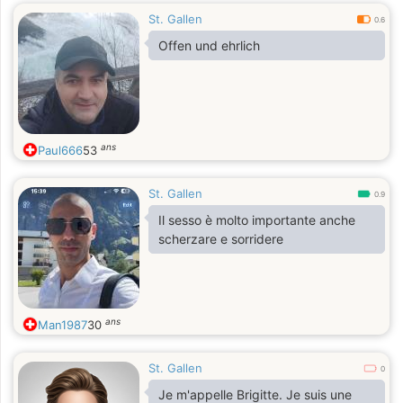
St. Gallen
0.6
Offen und ehrlich
ans
Paul666
53
St. Gallen
0.9
Il sesso è molto importante anche
scherzare e sorridere
ans
Man1987
30
St. Gallen
0
Je m'appelle Brigitte. Je suis une