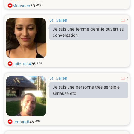
aventure.
ans
Mohseen
50
St. Gallen
0
Je suis une femme gentille ouvert au
conversation
ans
Juliette14
36
St. Gallen
0
Je suis une personne très sensible
sérieuse etc
ans
Legrandf
48