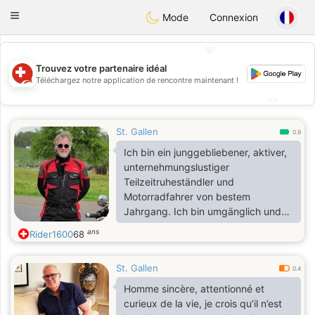
Suissi
Toggle
Mode
Connexion
navigation
💖
Trouvez votre partenaire idéal
💖
Téléchargez notre application de rencontre maintenant !
💕
💕
St. Gallen
0.9
Ich bin ein junggebliebener, aktiver,
unternehmungslustiger
Teilzeitruheständler und
Motorradfahrer von bestem
Jahrgang. Ich bin umgänglich und
zuverlässig und auf der Suche nach
ans
Rider1600
68
einer Freundschaft, aus der sich
gerne mehr entwickeln darf 😊✨💝.
St. Gallen
Sollte dies der Fall werden, darf sie
0.4
sich in allen dazu gehörigen
Homme sincère, attentionné et
Aspekten auf mich verlassen 👌 👍,
curieux de la vie, je crois qu’il n’est
vor allem auf Achtsamkeit, Respekt,