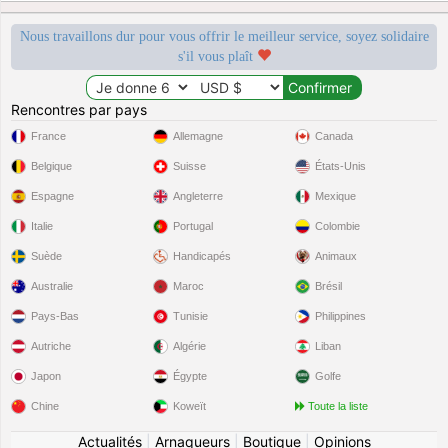
Nous travaillons dur pour vous offrir le meilleur service, soyez solidaire
s'il vous plaît
Rencontres par pays
France
Allemagne
Canada
Belgique
Suisse
États-Unis
Espagne
Angleterre
Mexique
Italie
Portugal
Colombie
Suède
Handicapés
Animaux
Australie
Maroc
Brésil
Pays-Bas
Tunisie
Philippines
Autriche
Algérie
Liban
Japon
Égypte
Golfe
Chine
Koweït
Toute la liste
Actualités
|
Arnaqueurs
|
Boutique
|
Opinions