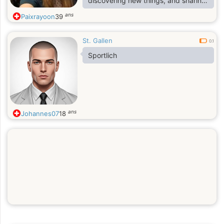
discovering new things, and sharing
simple moments with the people
ans
Paixrayoon
39
who are dear to me
St. Gallen
0.1
Sportlich
ans
Johannes07
18