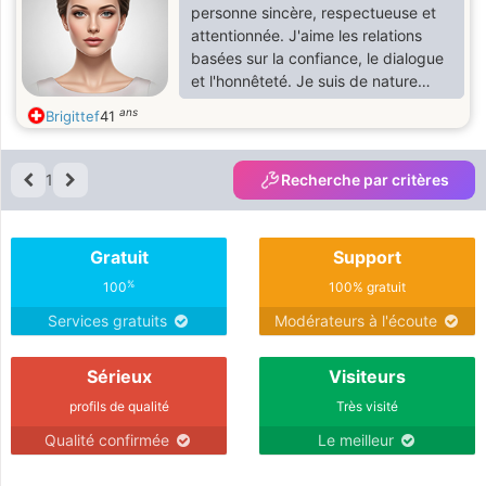
personne sincère, respectueuse et
attentionnée. J'aime les relations
basées sur la confiance, le dialogue
et l'honnêteté. Je suis de nature
calme, mais j'apprécie aussi les
ans
Brigittef
41
moments de convivialité et de
partage avec les personnes qui me
sont chères.
1
Recherche par critères
Gratuit
Support
%
100
100% gratuit
Services gratuits
Modérateurs à l'écoute
Sérieux
Visiteurs
profils de qualité
Très visité
Qualité confirmée
Le meilleur