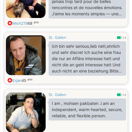
jamais trop tard pour de belles
Aufrichtigkeit
rencontres et de nouvelles émotions.
J’aime les moments simples — une
balade, une bonne conversation, un
ans
Mich219
68
repas partagé, un sourire complice.
J’apprécie la nature, les voyages, la
St. Gallen
musique, et tout ce qui apporte un
0.8
peu de beauté et de sérénité au
Ich bin sehr serious,lieb nett,ehrlich
quotidien. Je recherche une relation
und sehr discret Ich suche eine frau
basée sur la tendresse, le respect et
die nur an Affäre interesse hatt und
la joie de partager. Si vous avez le
nicht die an geld interesse hatt Und
cœur ouvert et l’envie d’écrire une
auch nicht an eine beziehung Bitte
belle histoire, peut-être pourrions-
schreiben nur frau die interesse an
ans
Erjan
45
nous faire un bout de chemin
eine affäre haben wollen--Danke
ensemble.
==============================
St. Gallen
Je suis très sérieux, gentil, honnête
0.8
et très discret. Je recherche une
I am , mohsen pakbaten .i am an
femme qui souhaite uniquement une
independent, warm-hearted, secure,
aventure, et non de l'argent, ni une
reliable, and flexible person.
relation. Merci de ne me contacter
que si vous êtes intéressée par une