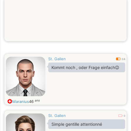
St. Gallen
0.6
Kommt noch , oder Frage einfach😉
ans
Maranius
46
St. Gallen
0
Simple gentille attentionné