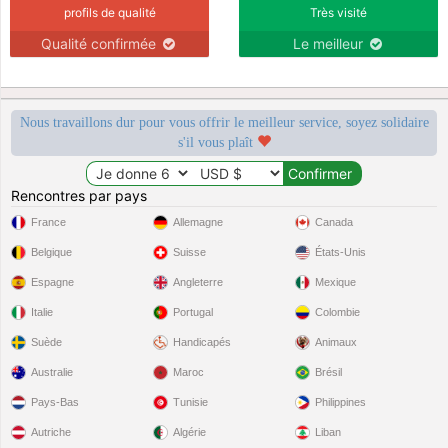
profils de qualité
Très visité
Qualité confirmée
Le meilleur
Nous travaillons dur pour vous offrir le meilleur service, soyez solidaire
s'il vous plaît
Rencontres par pays
France
Allemagne
Canada
Belgique
Suisse
États-Unis
Espagne
Angleterre
Mexique
Italie
Portugal
Colombie
Suède
Handicapés
Animaux
Australie
Maroc
Brésil
Pays-Bas
Tunisie
Philippines
Autriche
Algérie
Liban