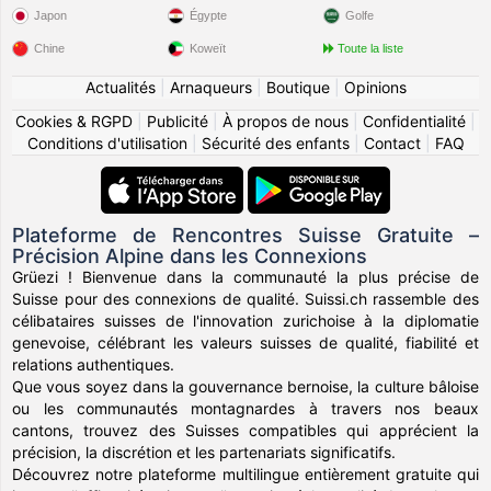
Japon
Égypte
Golfe
Chine
Koweït
Toute la liste
Actualités
|
Arnaqueurs
|
Boutique
|
Opinions
Cookies & RGPD
|
Publicité
|
À propos de nous
|
Confidentialité
|
Conditions d'utilisation
|
Sécurité des enfants
|
Contact
|
FAQ
Plateforme de Rencontres Suisse Gratuite –
Précision Alpine dans les Connexions
Grüezi ! Bienvenue dans la communauté la plus précise de
Suisse pour des connexions de qualité. Suissi.ch rassemble des
célibataires suisses de l'innovation zurichoise à la diplomatie
genevoise, célébrant les valeurs suisses de qualité, fiabilité et
relations authentiques.
Que vous soyez dans la gouvernance bernoise, la culture bâloise
ou les communautés montagnardes à travers nos beaux
cantons, trouvez des Suisses compatibles qui apprécient la
précision, la discrétion et les partenariats significatifs.
Découvrez notre plateforme multilingue entièrement gratuite qui