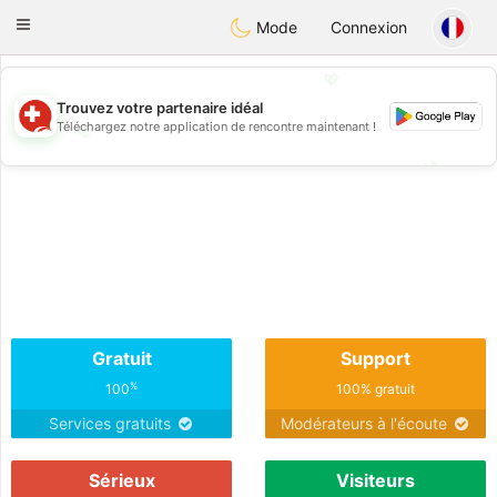
Suissi
Toggle
Mode
Connexion
navigation
💖
Trouvez votre partenaire idéal
Téléchargez notre application de rencontre maintenant !
💖
💕
💕
Gratuit
Support
%
100
100% gratuit
Services gratuits
Modérateurs à l'écoute
Sérieux
Visiteurs