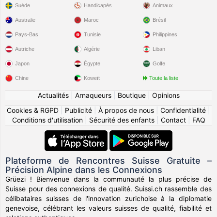
Suède
Handicapés
Animaux
Australie
Maroc
Brésil
Pays-Bas
Tunisie
Philippines
Autriche
Algérie
Liban
Japon
Égypte
Golfe
Chine
Koweït
Toute la liste
Actualités
|
Arnaqueurs
|
Boutique
|
Opinions
Cookies & RGPD
|
Publicité
|
À propos de nous
|
Confidentialité
|
Conditions d'utilisation
|
Sécurité des enfants
|
Contact
|
FAQ
Plateforme de Rencontres Suisse Gratuite –
Précision Alpine dans les Connexions
Grüezi ! Bienvenue dans la communauté la plus précise de
Suisse pour des connexions de qualité. Suissi.ch rassemble des
célibataires suisses de l'innovation zurichoise à la diplomatie
genevoise, célébrant les valeurs suisses de qualité, fiabilité et