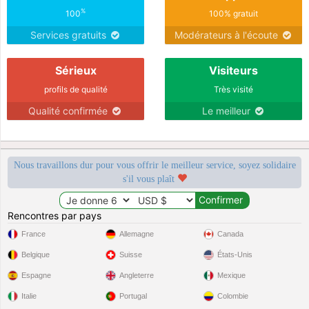
%
100
100% gratuit
Services gratuits
Modérateurs à l'écoute
Sérieux
Visiteurs
profils de qualité
Très visité
Qualité confirmée
Le meilleur
Nous travaillons dur pour vous offrir le meilleur service, soyez solidaire
s'il vous plaît
Rencontres par pays
France
Allemagne
Canada
Belgique
Suisse
États-Unis
Espagne
Angleterre
Mexique
Italie
Portugal
Colombie