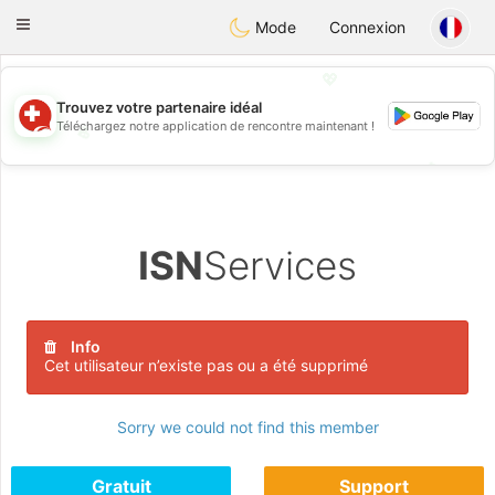
Suissi
Toggle
Mode
Connexion
navigation
💖
Trouvez votre partenaire idéal
Téléchargez notre application de rencontre maintenant !
💖
💕
💕
ISN
Services
Info
Cet utilisateur n’existe pas ou a été supprimé
Sorry we could not find this member
Gratuit
Support