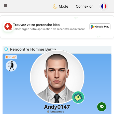
Suissi
Toggle
Mode
Connexion
navigation
💖
Trouvez votre partenaire idéal
💖
Téléchargez notre application de rencontre maintenant !
💕
💕
Rencontre Homme Berlin
0.4/1
0
Andy0147
longtemps