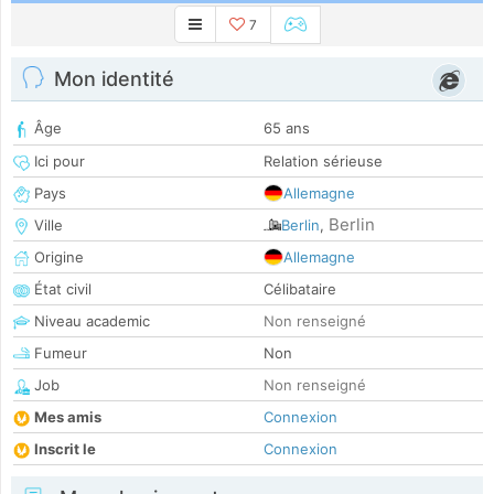
7
Mon identité
Âge
65 ans
Ici pour
Relation sérieuse
Pays
Allemagne
Berlin
Ville
Berlin
,
Origine
Allemagne
État civil
Célibataire
Niveau academic
Non renseigné
Fumeur
Non
Job
Non renseigné
Mes amis
Connexion
Inscrit le
Connexion