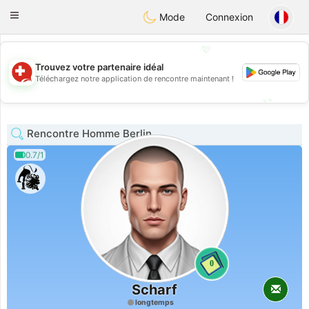
Suissi
Toggle
Mode
Connexion
navigation
💖
Trouvez votre partenaire idéal
💖
Téléchargez notre application de rencontre maintenant !
💕
💕
Rencontre Homme Berlin
0.7/1
0
Scharf
longtemps