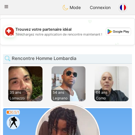
Suissi
Toggle
Mode
Connexion
navigation
💖
Trouvez votre partenaire idéal
💖
Téléchargez notre application de rencontre maintenant !
💕
💕
Rencontre Homme Lombardia
35 ans
54 ans
64 ans
Lomazzo
Legnano
Como
0.5/1