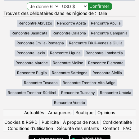
Trouvez des célibataires dans les régions de : Italie
Rencontre Abruzzo
Rencontre Aosta
Rencontre Apulia
Rencontre Basilicata
Rencontre Calabria
Rencontre Campania
Rencontre Emilia-Romagna
Rencontre Friuli-Venezia Giulia
Rencontre Lazio
Rencontre Liguria
Rencontre Lombardia
Rencontre Marche
Rencontre Molise
Rencontre Piemonte
Rencontre Puglia
Rencontre Sardegna
Rencontre Sicilia
Rencontre Toscana
Rencontre Trentino-Alto Adige
Rencontre Trentino-Südtirol
Rencontre Tuscany
Rencontre Umbria
Rencontre Veneto
Actualités
|
Arnaqueurs
|
Boutique
|
Opinions
Cookies & RGPD
|
Publicité
|
À propos de nous
|
Confidentialité
|
Conditions d'utilisation
|
Sécurité des enfants
|
Contact
|
FAQ