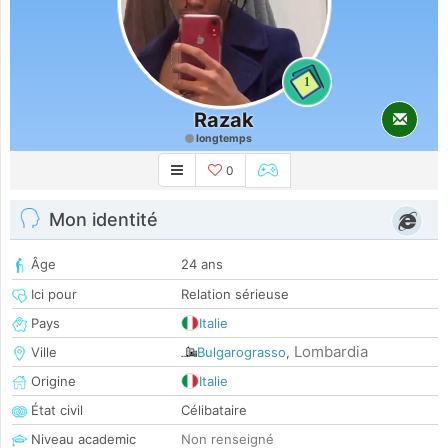
1
Razak
longtemps
0
Mon identité
Âge
24 ans
Ici pour
Relation sérieuse
Pays
Italie
Lombardia
Ville
Bulgarograsso
,
Origine
Italie
État civil
Célibataire
Niveau academic
Non renseigné