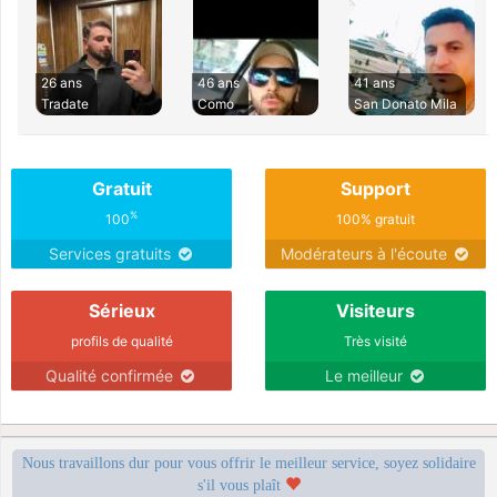
26 ans
46 ans
41 ans
Tradate
Como
San Donato Mila
Gratuit
Support
%
100
100% gratuit
Services gratuits
Modérateurs à l'écoute
Sérieux
Visiteurs
profils de qualité
Très visité
Qualité confirmée
Le meilleur
Nous travaillons dur pour vous offrir le meilleur service, soyez solidaire
s'il vous plaît