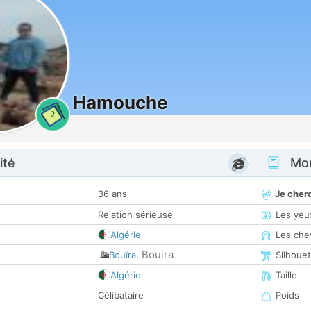
Hamouche
2
ité
Mon
36 ans
Je cher
Relation sérieuse
Les yeu
Algérie
Les che
Bouira
Bouïra
,
Silhoue
Algérie
Taille
Célibataire
Poids