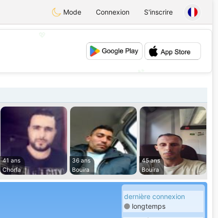
Mode
Connexion
S'inscrire
💖
💕
41 ans
36 ans
45 ans
Chorfa
Bouïra
Bouïra
dernière connexion
longtemps