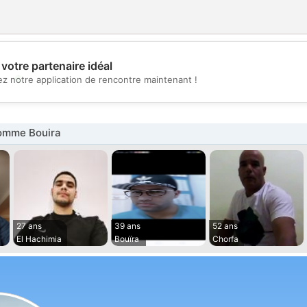
votre partenaire idéal
💖
z notre application de rencontre maintenant !
💕
omme Bouira
27 ans
39 ans
52 ans
El Hachimia
Bouïra
Chorfa