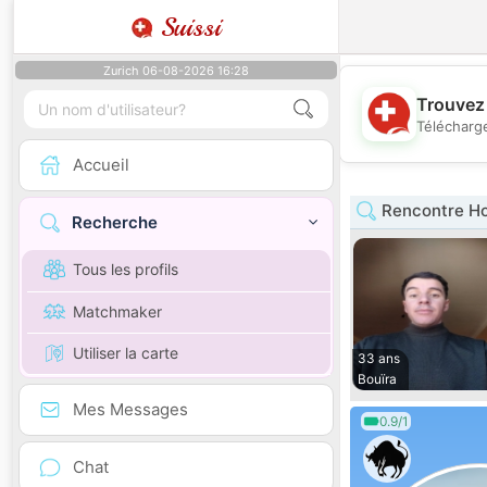
Suissi
Zurich 06-08-2026 16:28
Trouvez 
Télécharge
Accueil
Rencontre H
Recherche
Tous les profils
Matchmaker
Utiliser la carte
33 ans
Bouïra
Mes Messages
0.9/1
Chat