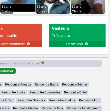
39 ans
36 ans
52 ans
Bouïra
Bouïra
Chorfa
ux
Visiteurs
 de qualité
Très visité
ualité confirmée
Le meilleur
soyez solidaire s'il vous plaît
s
Rencontre Annaba
Rencontre Batna
Rencontre Béchar
Rencontre Bouira
Rencontre Boumerdes
Rencontre Chlef
re El Tarf
Rencontre Ghardaia
Rencontre Guelma
Rencontre Illizi
ascara
Rencontre Medea
Rencontre Mila
Rencontre Mostaganem