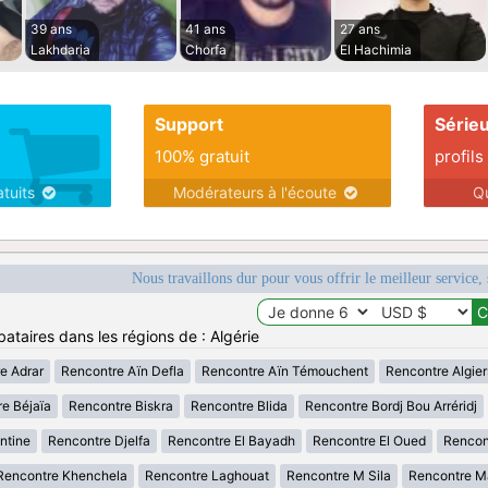
39 ans
41 ans
27 ans
Lakhdaria
Chorfa
El Hachimia
Support
Série
100% gratuit
profils
atuits
Modérateurs à l'écoute
Q
Nous travaillons dur pour vous offrir le meilleur service, 
ataires dans les régions de : Algérie
e Adrar
Rencontre Aïn Defla
Rencontre Aïn Témouchent
Rencontre Algier
e Béjaïa
Rencontre Biskra
Rencontre Blida
Rencontre Bordj Bou Arréridj
ntine
Rencontre Djelfa
Rencontre El Bayadh
Rencontre El Oued
Rencont
Rencontre Khenchela
Rencontre Laghouat
Rencontre M Sila
Rencontre M