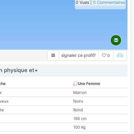
0 Vues |
0 Commentaires
signaler ce profil?
0
 physique et+
che
Une Femme
x
Marron
veux
Noirs
tte
Rond
186 cm
100 Kg