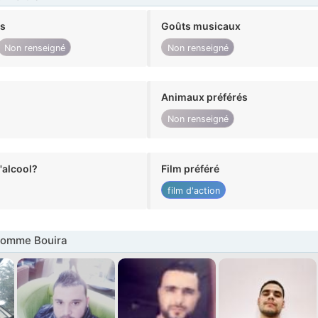
ts
Goûts musicaux
Non renseigné
Non renseigné
Animaux préférés
Non renseigné
alcool?
Film préféré
film d'action
omme Bouira