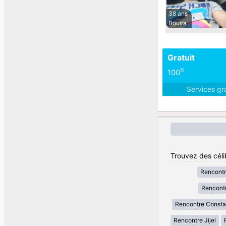
38 ans
Bouïra
Gratuit
%
100
Services gr
Trouvez des célib
Rencontr
Rencontr
Rencontre Consta
Rencontre Jijel