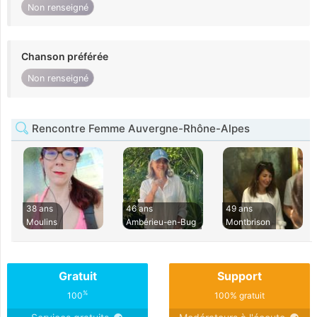
Non renseigné
Chanson préférée
Non renseigné
Rencontre Femme Auvergne-Rhône-Alpes
38 ans
46 ans
49 ans
Moulins
Ambérieu-en-Bug
Montbrison
Gratuit
Support
%
100
100% gratuit