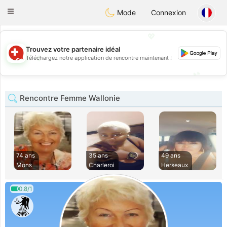
Suissi
Toggle
Mode
Connexion
navigation
💖
Trouvez votre partenaire idéal
💖
Téléchargez notre application de rencontre maintenant !
💕
💕
Rencontre Femme Wallonie
74 ans
35 ans
49 ans
Mons
Charleroi
Herseaux
0.8/1