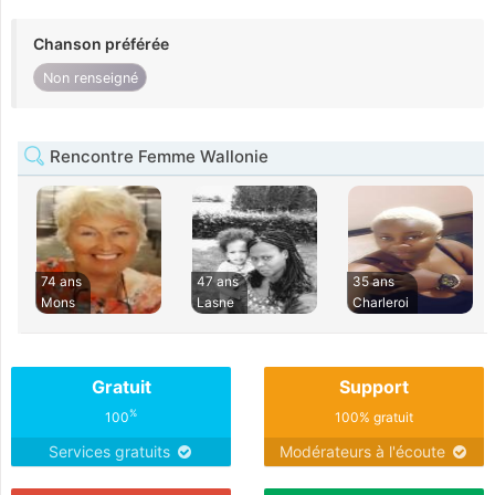
Chanson préférée
Non renseigné
Rencontre Femme Wallonie
74 ans
47 ans
35 ans
Mons
Lasne
Charleroi
Gratuit
Support
%
100
100% gratuit
Services gratuits
Modérateurs à l'écoute