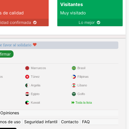
Visitantes
s de calidad
Muy visitado
lidad confirmada
Lo mejor
r favor sé solidario
Marruecos
Brasil
os
Túnez
Filipinas
Argelia
Líbano
Egipto
Golfo
Kuwait
Toda la lista
|
Opiniones
nos de uso
|
Seguridad infantil
|
Contacto
|
FAQ