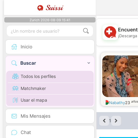
Suissi
Zurich 2026-08-09 15:41
Encuentr
¡Descarga 
Inicio
Buscar
Todos los perfiles
Matchmaker
Usar el mapa
año
Nabathy
23
Mis Mensajes
1
Chat