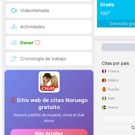
Gratis
Videollamada
%
100
Servicios gr
Actividades
Donar
Cronología de trabajo
Citas por país
Francia
Bélgica
España
Italia
Suecia
C