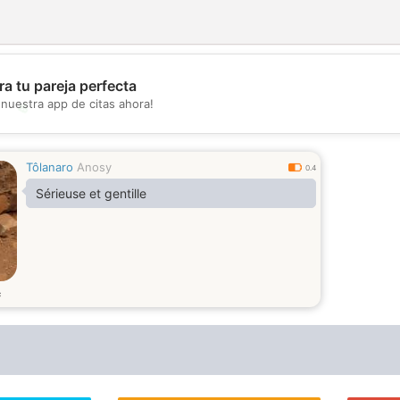
a tu pareja perfecta
nuestra app de citas ahora!
💖
💕
Tôlanaro
Anosy
0.4
Sérieuse et gentille
s