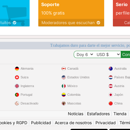
Soporte
Serio
100% gratis
perfile
atuitos
Moderadores que escuchan
Ca
Trabajamos duro para darte el mejor servicio, po
Alemania
Canadá
Australia
Suiza
Estados Unidos
Países Baj
Inglaterra
México
Austria
Portugal
Colombia
Japón
Desactivado
Mascotas
China
Noticias
|
Estafadores
|
Tienda
ookies y RGPD
|
Publicidad
|
Acerca de nosotros
|
Privacidad
|
Térmi