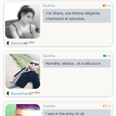
Guelma
0.4
J'ai 38ans, une femme élégante,
charmante et adorable..
años
Siline24
45
Guelma
0.9
Honnête, sérieux ..et a découvrir.
años
Stevenham
37
Guelma
0.1
I was in the army im ok