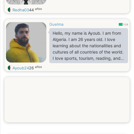
años
Redha03
44
Guelma
0.8
Hello, my name is Ayoub. I am from
Algeria. I am 26 years old. I love
learning about the nationalities and
cultures of all countries of the world.
I love sports, tourism, reading, and
many adventures.
años
Ayoub24
26