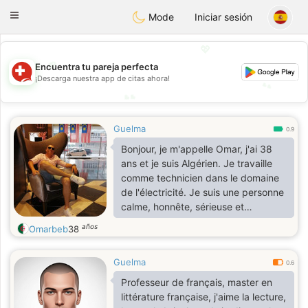
Suissi
Toggle
Mode
Iniciar sesión
navigation
💖
💖
Encuentra tu pareja perfecta
¡Descarga nuestra app de citas ahora!
💕
💕
Guelma
0.9
Bonjour, je m'appelle Omar, j'ai 38
ans et je suis Algérien. Je travaille
comme technicien dans le domaine
de l'électricité. Je suis une personne
calme, honnête, sérieuse et
respectueuse. J'aime le travail, la
años
Omarbeb
38
famille et une vie simple. Je
recherche une relation sincère qui
Guelma
mène au mariage, afin de construire
0.6
une famille heureuse basée sur le
Professeur de français, master en
respect, la confiance et le soutien
littérature française, j'aime la lecture,
mutuel.