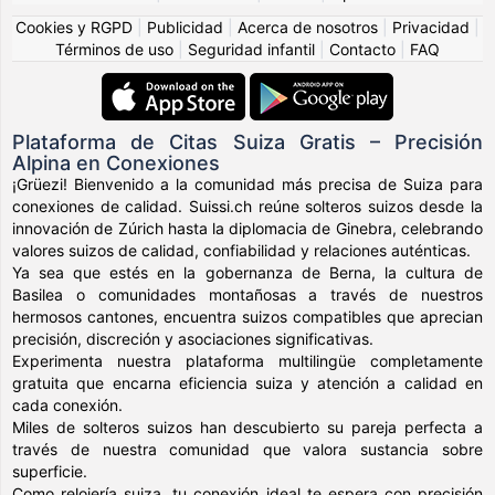
Cookies y RGPD
|
Publicidad
|
Acerca de nosotros
|
Privacidad
|
Términos de uso
|
Seguridad infantil
|
Contacto
|
FAQ
Plataforma de Citas Suiza Gratis – Precisión
Alpina en Conexiones
¡Grüezi! Bienvenido a la comunidad más precisa de Suiza para
conexiones de calidad. Suissi.ch reúne solteros suizos desde la
innovación de Zúrich hasta la diplomacia de Ginebra, celebrando
valores suizos de calidad, confiabilidad y relaciones auténticas.
Ya sea que estés en la gobernanza de Berna, la cultura de
Basilea o comunidades montañosas a través de nuestros
hermosos cantones, encuentra suizos compatibles que aprecian
precisión, discreción y asociaciones significativas.
Experimenta nuestra plataforma multilingüe completamente
gratuita que encarna eficiencia suiza y atención a calidad en
cada conexión.
Miles de solteros suizos han descubierto su pareja perfecta a
través de nuestra comunidad que valora sustancia sobre
superficie.
Como relojería suiza, tu conexión ideal te espera con precisión