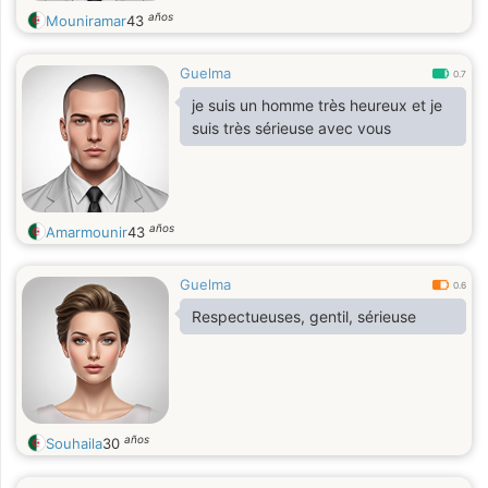
años
Mouniramar
43
Guelma
0.7
je suis un homme très heureux et je
suis très sérieuse avec vous
años
Amarmounir
43
Guelma
0.6
Respectueuses, gentil, sérieuse
años
Souhaila
30