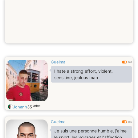
Guelma
0.6
I hate a strong effort, violent,
sensitive, jealous man
años
Johanh
35
Guelma
0.6
Je suis une personne humble, j'aime
le sport, les voyages et l'affection