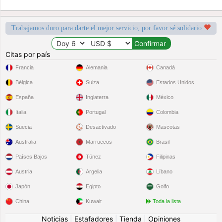
Trabajamos duro para darte el mejor servicio, por favor sé solidario
Citas por país
Francia
Alemania
Canadá
Bélgica
Suiza
Estados Unidos
España
Inglaterra
México
Italia
Portugal
Colombia
Suecia
Desactivado
Mascotas
Australia
Marruecos
Brasil
Países Bajos
Túnez
Filipinas
Austria
Argelia
Líbano
Japón
Egipto
Golfo
China
Kuwait
Toda la lista
Noticias
|
Estafadores
|
Tienda
|
Opiniones