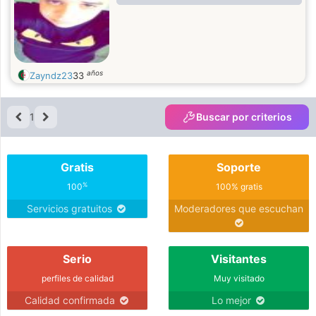
años
Zayndz23
33
1
Buscar por criterios
Gratis
Soporte
%
100
100% gratis
Servicios gratuitos
Moderadores que escuchan
Serio
Visitantes
perfiles de calidad
Muy visitado
Calidad confirmada
Lo mejor