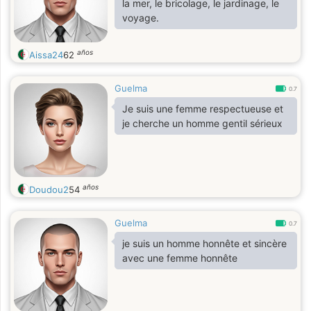
la mer, le bricolage, le jardinage, le
voyage.
años
Aissa24
62
Guelma
0.7
Je suis une femme respectueuse et
je cherche un homme gentil sérieux
años
Doudou2
54
Guelma
0.7
je suis un homme honnête et sincère
avec une femme honnête