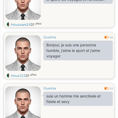
años
Houssam24
31
Guelma
0.6
Bonjour, je suis une personne
humble, j'aime le sport et j'aime
voyager
años
Hous123
31
Guelma
0.3
suie un homme trie sencibele et
fidele et sexy