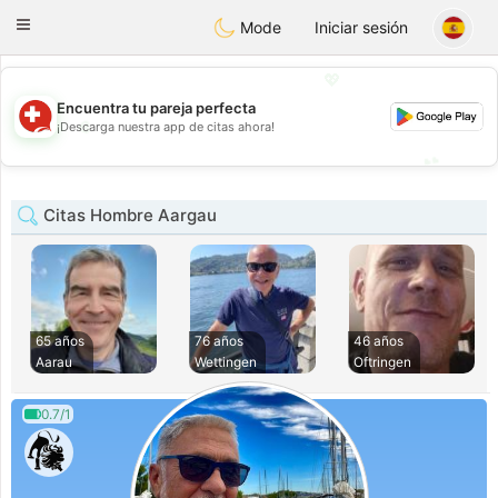
Suissi
Toggle
Mode
Iniciar sesión
navigation
💖
Encuentra tu pareja perfecta
💖
¡Descarga nuestra app de citas ahora!
💕
💕
Citas Hombre Aargau
65 años
76 años
46 años
Aarau
Wettingen
Oftringen
0.7/1