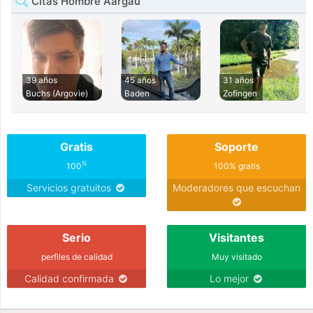
Citas Hombre Aargau
39 años
45 años
31 años
Buchs (Argovie)
Baden
Zofingen
Gratis
Soporte
%
100
100% gratis
Servicios gratuitos
Moderadores que escuchan
Serio
Visitantes
perfiles de calidad
Muy visitado
Calidad confirmada
Lo mejor