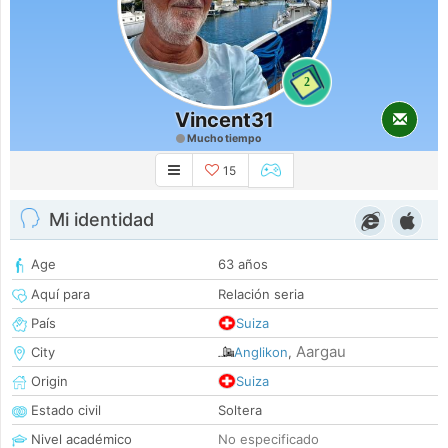
2
Vincent31
Mucho tiempo
15
Mi identidad
Age
63 años
Aquí para
Relación seria
País
Suiza
Aargau
City
Anglikon
,
Origin
Suiza
Estado civil
Soltera
Nivel académico
No especificado