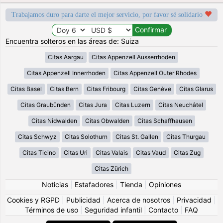
Trabajamos duro para darte el mejor servicio, por favor sé solidario
Encuentra solteros en las áreas de: Suiza
Citas Aargau
Citas Appenzell Ausserrhoden
Citas Appenzell Innerrhoden
Citas Appenzell Outer Rhodes
Citas Basel
Citas Bern
Citas Fribourg
Citas Genève
Citas Glarus
Citas Graubünden
Citas Jura
Citas Luzern
Citas Neuchâtel
Citas Nidwalden
Citas Obwalden
Citas Schaffhausen
Citas Schwyz
Citas Solothurn
Citas St. Gallen
Citas Thurgau
Citas Ticino
Citas Uri
Citas Valais
Citas Vaud
Citas Zug
Citas Zürich
Noticias
|
Estafadores
|
Tienda
|
Opiniones
Cookies y RGPD
|
Publicidad
|
Acerca de nosotros
|
Privacidad
|
Términos de uso
|
Seguridad infantil
|
Contacto
|
FAQ