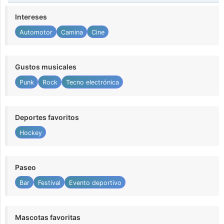
Intereses
Automotor
Camina
Cine
Gustos musicales
Punk
Rock
Tecno electrónica
Deportes favoritos
Hockey
Paseo
Bar
Festival
Evento deportivo
Mascotas favoritas