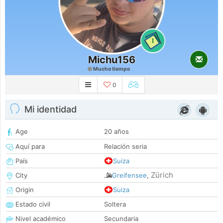
1
Michu156
Mucho tiempo
0
Mi identidad
Age
20 años
Aquí para
Relación seria
País
Suiza
Zürich
City
Greifensee
,
Origin
Suiza
Estado civil
Soltera
Nivel académico
Secundaria