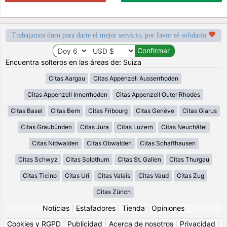
Trabajamos duro para darte el mejor servicio, por favor sé solidario
Encuentra solteros en las áreas de: Suiza
Citas Aargau
Citas Appenzell Ausserrhoden
Citas Appenzell Innerrhoden
Citas Appenzell Outer Rhodes
Citas Basel
Citas Bern
Citas Fribourg
Citas Genève
Citas Glarus
Citas Graubünden
Citas Jura
Citas Luzern
Citas Neuchâtel
Citas Nidwalden
Citas Obwalden
Citas Schaffhausen
Citas Schwyz
Citas Solothurn
Citas St. Gallen
Citas Thurgau
Citas Ticino
Citas Uri
Citas Valais
Citas Vaud
Citas Zug
Citas Zürich
Noticias
|
Estafadores
|
Tienda
|
Opiniones
Cookies y RGPD
|
Publicidad
|
Acerca de nosotros
|
Privacidad
|