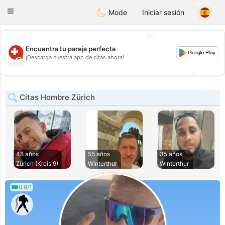
Suissi
Toggle
Mode
Iniciar sesión
navigation
💖
Encuentra tu pareja perfecta
💖
¡Descarga nuestra app de citas ahora!
💕
💕
Citas Hombre Zürich
48 años
55 años
35 años
Zürich (Kreis 9)
Winterthur
Winterthur
0.9/1