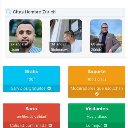
Citas Hombre Zürich
27 años
34 años
60 años
Uster
Richterswil
Zürich
Gratis
Soporte
%
100
100% gratis
Servicios gratuitos
Moderadores que escuchan
Serio
Visitantes
perfiles de calidad
Muy visitado
Calidad confirmada
Lo mejor