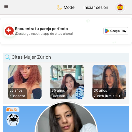
Suissi
Toggle
Mode
Iniciar sesión
navigation
💖
Encuentra tu pareja perfecta
💖
¡Descarga nuestra app de citas ahora!
💕
💕
Citas Mujer Zürich
55 años
35 años
30 años
Küsnacht
Dietikon
Zürich (Kreis 11)
0.5/1