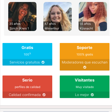
35 años
47 años
55 años
Zürich (Kreis 1
Winterthur
Küsnacht
Gratis
Soporte
%
100
100% gratis
Servicios gratuitos
Moderadores que escuchan
Serio
Visitantes
perfiles de calidad
Muy visitado
Calidad confirmada
Lo mejor