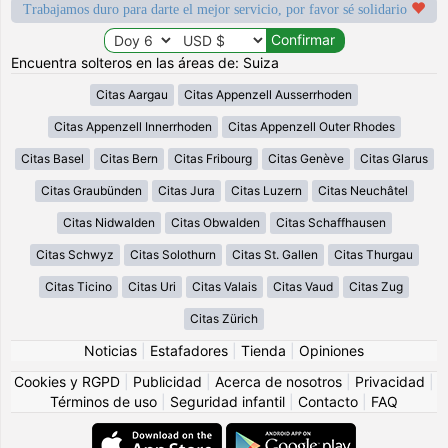
Trabajamos duro para darte el mejor servicio, por favor sé solidario
Encuentra solteros en las áreas de: Suiza
Citas Aargau
Citas Appenzell Ausserrhoden
Citas Appenzell Innerrhoden
Citas Appenzell Outer Rhodes
Citas Basel
Citas Bern
Citas Fribourg
Citas Genève
Citas Glarus
Citas Graubünden
Citas Jura
Citas Luzern
Citas Neuchâtel
Citas Nidwalden
Citas Obwalden
Citas Schaffhausen
Citas Schwyz
Citas Solothurn
Citas St. Gallen
Citas Thurgau
Citas Ticino
Citas Uri
Citas Valais
Citas Vaud
Citas Zug
Citas Zürich
Noticias
|
Estafadores
|
Tienda
|
Opiniones
Cookies y RGPD
|
Publicidad
|
Acerca de nosotros
|
Privacidad
|
Términos de uso
|
Seguridad infantil
|
Contacto
|
FAQ