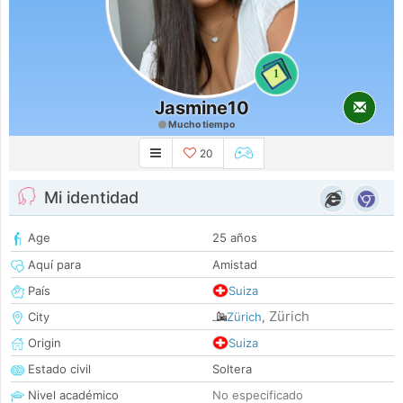
1
Jasmine10
Mucho tiempo
20
Mi identidad
Age
25 años
Aquí para
Amistad
País
Suiza
Zürich
City
Zürich
,
Origin
Suiza
Estado civil
Soltera
Nivel académico
No especificado