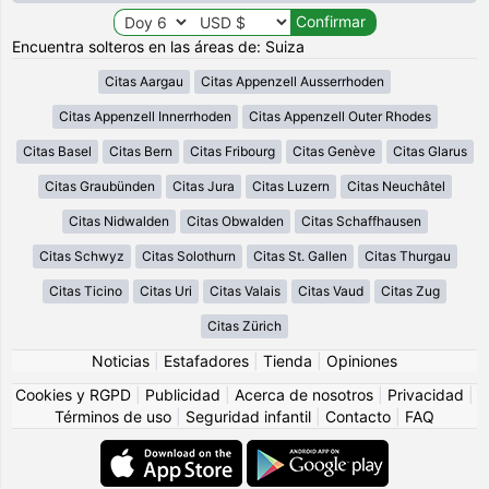
Encuentra solteros en las áreas de: Suiza
Citas Aargau
Citas Appenzell Ausserrhoden
Citas Appenzell Innerrhoden
Citas Appenzell Outer Rhodes
Citas Basel
Citas Bern
Citas Fribourg
Citas Genève
Citas Glarus
Citas Graubünden
Citas Jura
Citas Luzern
Citas Neuchâtel
Citas Nidwalden
Citas Obwalden
Citas Schaffhausen
Citas Schwyz
Citas Solothurn
Citas St. Gallen
Citas Thurgau
Citas Ticino
Citas Uri
Citas Valais
Citas Vaud
Citas Zug
Citas Zürich
Noticias
|
Estafadores
|
Tienda
|
Opiniones
Cookies y RGPD
|
Publicidad
|
Acerca de nosotros
|
Privacidad
|
Términos de uso
|
Seguridad infantil
|
Contacto
|
FAQ