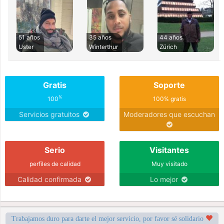
51 años
35 años
44 años
Uster
Winterthur
Zürich
Gratis
Soporte
%
100
100% gratis
Servicios gratuitos
Moderadores que escuchan
Serio
Visitantes
perfiles de calidad
Muy visitado
Calidad confirmada
Lo mejor
Trabajamos duro para darte el mejor servicio, por favor sé solidario