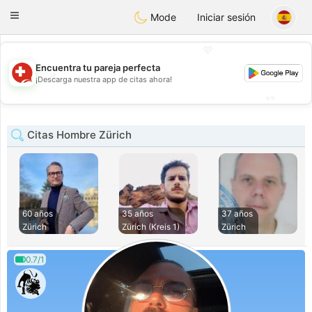
Suissi
Toggle
Mode
Iniciar sesión
navigation
💖
Encuentra tu pareja perfecta
💖
¡Descarga nuestra app de citas ahora!
💕
💕
Citas Hombre Zürich
60 años
35 años
37 años
Zürich
Zürich (Kreis 1)
Zürich
0.7/1