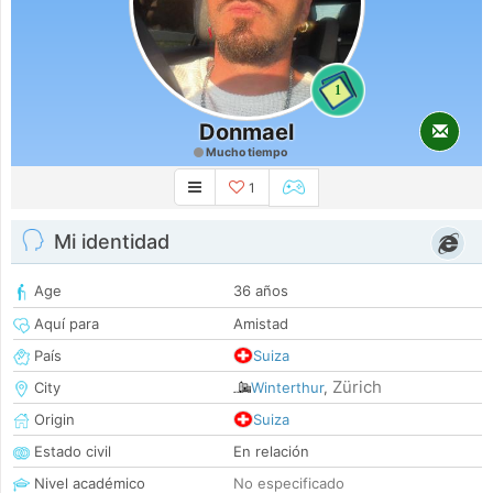
1
Donmael
Mucho tiempo
1
Mi identidad
Age
36 años
Aquí para
Amistad
País
Suiza
Zürich
City
Winterthur
,
Origin
Suiza
Estado civil
En relación
Nivel académico
No especificado