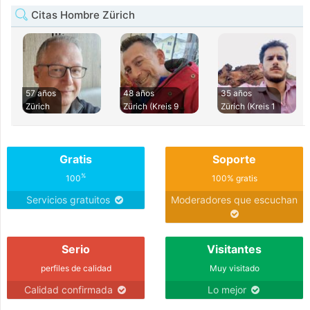
Citas Hombre Zürich
57 años
48 años
35 años
Zürich
Zürich (Kreis 9
Zürich (Kreis 1
Gratis
Soporte
%
100
100% gratis
Servicios gratuitos
Moderadores que escuchan
Serio
Visitantes
perfiles de calidad
Muy visitado
Calidad confirmada
Lo mejor