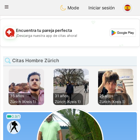
Suissi
Toggle
Mode
Iniciar sesión
navigation
💖
Encuentra tu pareja perfecta
💖
¡Descarga nuestra app de citas ahora!
💕
💕
Citas Hombre Zürich
35 años
31 años
25 años
Zürich (Kreis 1)
Zürich (Kreis 1)
Zürich (Kreis 1)
0.9/1