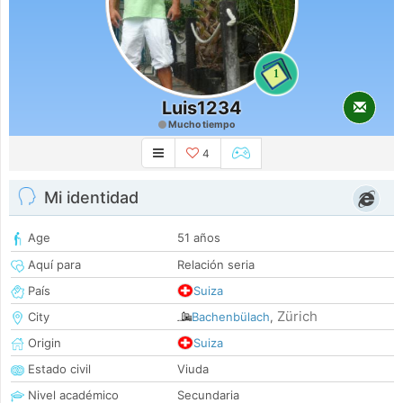
1
Luis1234
Mucho tiempo
4
Mi identidad
Age
51 años
Aquí para
Relación seria
País
Suiza
Zürich
City
Bachenbülach
,
Origin
Suiza
Estado civil
Viuda
Nivel académico
Secundaria