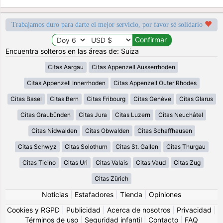
Trabajamos duro para darte el mejor servicio, por favor sé solidario
Encuentra solteros en las áreas de: Suiza
Citas Aargau
Citas Appenzell Ausserrhoden
Citas Appenzell Innerrhoden
Citas Appenzell Outer Rhodes
Citas Basel
Citas Bern
Citas Fribourg
Citas Genève
Citas Glarus
Citas Graubünden
Citas Jura
Citas Luzern
Citas Neuchâtel
Citas Nidwalden
Citas Obwalden
Citas Schaffhausen
Citas Schwyz
Citas Solothurn
Citas St. Gallen
Citas Thurgau
Citas Ticino
Citas Uri
Citas Valais
Citas Vaud
Citas Zug
Citas Zürich
Noticias
|
Estafadores
|
Tienda
|
Opiniones
Cookies y RGPD
|
Publicidad
|
Acerca de nosotros
|
Privacidad
|
Términos de uso
|
Seguridad infantil
|
Contacto
|
FAQ