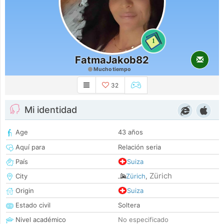
1
FatmaJakob82
Mucho tiempo
32
Mi identidad
Age
43 años
Aquí para
Relación seria
País
Suiza
Zürich
City
Zürich
,
Origin
Suiza
Estado civil
Soltera
Nivel académico
No especificado