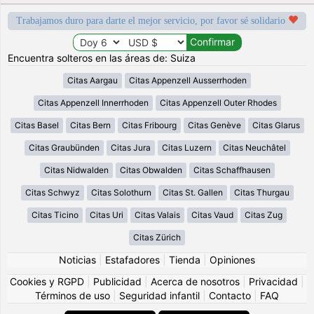
Trabajamos duro para darte el mejor servicio, por favor sé solidario
Encuentra solteros en las áreas de: Suiza
Citas Aargau
Citas Appenzell Ausserrhoden
Citas Appenzell Innerrhoden
Citas Appenzell Outer Rhodes
Citas Basel
Citas Bern
Citas Fribourg
Citas Genève
Citas Glarus
Citas Graubünden
Citas Jura
Citas Luzern
Citas Neuchâtel
Citas Nidwalden
Citas Obwalden
Citas Schaffhausen
Citas Schwyz
Citas Solothurn
Citas St. Gallen
Citas Thurgau
Citas Ticino
Citas Uri
Citas Valais
Citas Vaud
Citas Zug
Citas Zürich
Noticias
|
Estafadores
|
Tienda
|
Opiniones
Cookies y RGPD
|
Publicidad
|
Acerca de nosotros
|
Privacidad
|
Términos de uso
|
Seguridad infantil
|
Contacto
|
FAQ