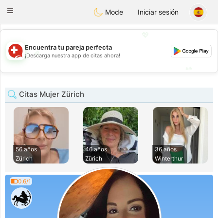
Suissi
Toggle
Mode
Iniciar sesión
navigation
💖
Encuentra tu pareja perfecta
💖
¡Descarga nuestra app de citas ahora!
💕
💕
Citas Mujer Zürich
56 años
46 años
36 años
Zürich
Zürich
Winterthur
0.6/1