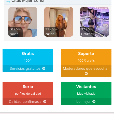
Citas Mujer Zürich
56 años
32 años
37 años
Zürich
Zürich
Opfikon
Gratis
Soporte
%
100
100% gratis
Servicios gratuitos
Moderadores que escuchan
Serio
Visitantes
perfiles de calidad
Muy visitado
Calidad confirmada
Lo mejor