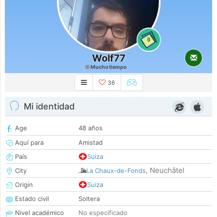
0
Wolf77
Mucho tiempo
36
Mi identidad
Age
48 años
Aquí para
Amistad
País
Suiza
Neuchâtel
City
La Chaux-de-Fonds
,
Origin
Suiza
Estado civil
Soltera
Nivel académico
No especificado