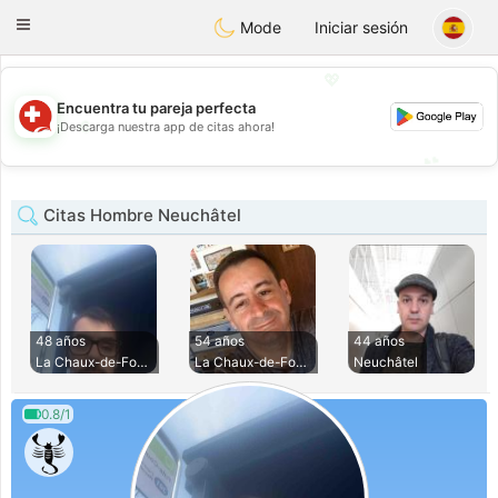
Suissi
Toggle
Mode
Iniciar sesión
navigation
💖
Encuentra tu pareja perfecta
💖
¡Descarga nuestra app de citas ahora!
💕
💕
Citas Hombre Neuchâtel
48 años
54 años
44 años
La Chaux-de-Fonds
La Chaux-de-Fonds
Neuchâtel
0.8/1