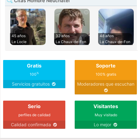
Citas Hombre Neuchâtel
45 años
32 años
48 años
Le Locle
La Chaux-de-Fon
La Chaux-de-Fon
Gratis
Soporte
%
100
100% gratis
Servicios gratuitos
Moderadores que escuchan
Serio
Visitantes
perfiles de calidad
Muy visitado
Calidad confirmada
Lo mejor