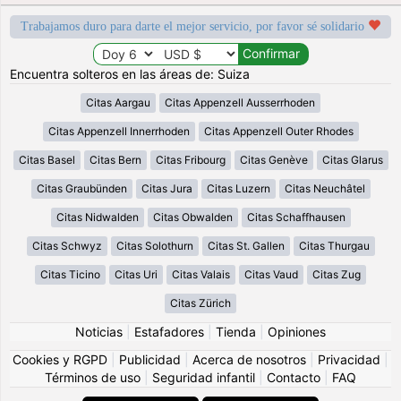
Trabajamos duro para darte el mejor servicio, por favor sé solidario
Encuentra solteros en las áreas de: Suiza
Citas Aargau
Citas Appenzell Ausserrhoden
Citas Appenzell Innerrhoden
Citas Appenzell Outer Rhodes
Citas Basel
Citas Bern
Citas Fribourg
Citas Genève
Citas Glarus
Citas Graubünden
Citas Jura
Citas Luzern
Citas Neuchâtel
Citas Nidwalden
Citas Obwalden
Citas Schaffhausen
Citas Schwyz
Citas Solothurn
Citas St. Gallen
Citas Thurgau
Citas Ticino
Citas Uri
Citas Valais
Citas Vaud
Citas Zug
Citas Zürich
Noticias
|
Estafadores
|
Tienda
|
Opiniones
Cookies y RGPD
|
Publicidad
|
Acerca de nosotros
|
Privacidad
|
Términos de uso
|
Seguridad infantil
|
Contacto
|
FAQ