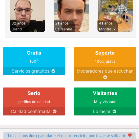
32 años
21 años
41 años
Gland
Lausanne
Montreux
Gratis
Soporte
%
100
100% gratis
Servicios gratuitos
Moderadores que escuchan
Serio
Visitantes
perfiles de calidad
Muy visitado
Calidad confirmada
Lo mejor
Trabajamos duro para darte el mejor servicio, por favor sé solidario