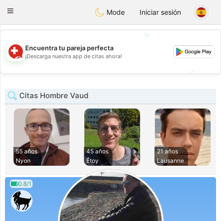
Suissi
Toggle
Mode
Iniciar sesión
navigation
💖
Encuentra tu pareja perfecta
💖
¡Descarga nuestra app de citas ahora!
💕
💕
Citas Hombre Vaud
55 años
45 años
21 años
Nyon
Étoy
Lausanne
0.8/1