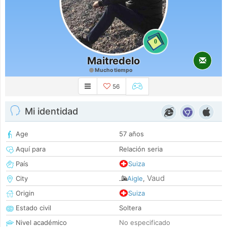
0
Maitredelo
Mucho tiempo
56
Mi identidad
Age
57 años
Aquí para
Relación seria
País
Suiza
Vaud
City
Aigle
,
Origin
Suiza
Estado civil
Soltera
Nivel académico
No especificado