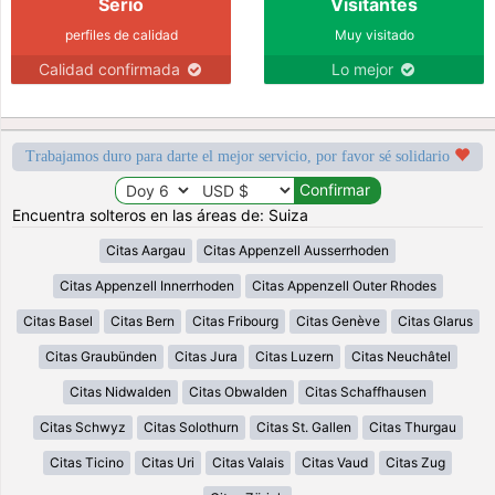
Serio
Visitantes
perfiles de calidad
Muy visitado
Calidad confirmada
Lo mejor
Trabajamos duro para darte el mejor servicio, por favor sé solidario
Encuentra solteros en las áreas de: Suiza
Citas Aargau
Citas Appenzell Ausserrhoden
Citas Appenzell Innerrhoden
Citas Appenzell Outer Rhodes
Citas Basel
Citas Bern
Citas Fribourg
Citas Genève
Citas Glarus
Citas Graubünden
Citas Jura
Citas Luzern
Citas Neuchâtel
Citas Nidwalden
Citas Obwalden
Citas Schaffhausen
Citas Schwyz
Citas Solothurn
Citas St. Gallen
Citas Thurgau
Citas Ticino
Citas Uri
Citas Valais
Citas Vaud
Citas Zug