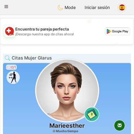
Suissi
Toggle
Mode
Iniciar sesión
navigation
💖
Encuentra tu pareja perfecta
💖
¡Descarga nuestra app de citas ahora!
💕
💕
Citas Mujer Glarus
0/1
0
Marieesther
Mucho tiempo