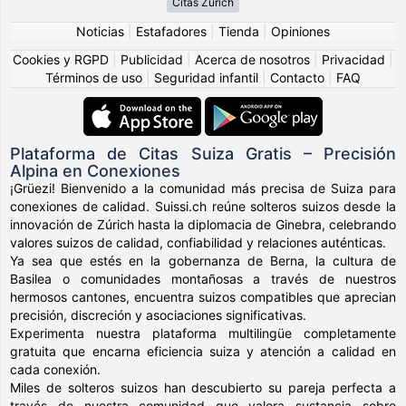
Citas Zürich
Noticias
|
Estafadores
|
Tienda
|
Opiniones
Cookies y RGPD
|
Publicidad
|
Acerca de nosotros
|
Privacidad
|
Términos de uso
|
Seguridad infantil
|
Contacto
|
FAQ
Plataforma de Citas Suiza Gratis – Precisión
Alpina en Conexiones
¡Grüezi! Bienvenido a la comunidad más precisa de Suiza para
conexiones de calidad. Suissi.ch reúne solteros suizos desde la
innovación de Zúrich hasta la diplomacia de Ginebra, celebrando
valores suizos de calidad, confiabilidad y relaciones auténticas.
Ya sea que estés en la gobernanza de Berna, la cultura de
Basilea o comunidades montañosas a través de nuestros
hermosos cantones, encuentra suizos compatibles que aprecian
precisión, discreción y asociaciones significativas.
Experimenta nuestra plataforma multilingüe completamente
gratuita que encarna eficiencia suiza y atención a calidad en
cada conexión.
Miles de solteros suizos han descubierto su pareja perfecta a
través de nuestra comunidad que valora sustancia sobre