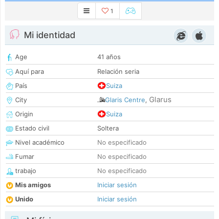
1
Mi identidad
Age
41 años
Aquí para
Relación seria
País
Suiza
Glarus
City
Glaris Centre
,
Origin
Suiza
Estado civil
Soltera
Nivel académico
No especificado
Fumar
No especificado
trabajo
No especificado
Mis amigos
Iniciar sesión
Unido
Iniciar sesión