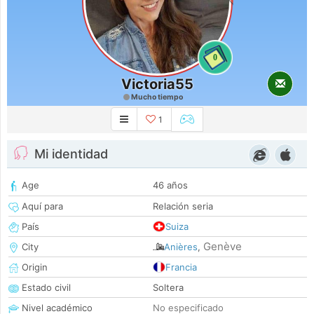
0
Victoria55
Mucho tiempo
1
Mi identidad
Age
46 años
Aquí para
Relación seria
País
Suiza
Genève
City
Anières
,
Origin
Francia
Estado civil
Soltera
Nivel académico
No especificado