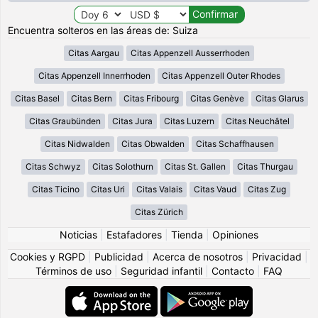
Encuentra solteros en las áreas de: Suiza
Citas Aargau
Citas Appenzell Ausserrhoden
Citas Appenzell Innerrhoden
Citas Appenzell Outer Rhodes
Citas Basel
Citas Bern
Citas Fribourg
Citas Genève
Citas Glarus
Citas Graubünden
Citas Jura
Citas Luzern
Citas Neuchâtel
Citas Nidwalden
Citas Obwalden
Citas Schaffhausen
Citas Schwyz
Citas Solothurn
Citas St. Gallen
Citas Thurgau
Citas Ticino
Citas Uri
Citas Valais
Citas Vaud
Citas Zug
Citas Zürich
Noticias
|
Estafadores
|
Tienda
|
Opiniones
Cookies y RGPD
|
Publicidad
|
Acerca de nosotros
|
Privacidad
|
Términos de uso
|
Seguridad infantil
|
Contacto
|
FAQ