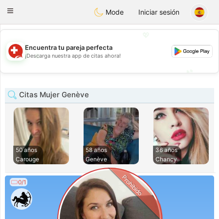
Suissi
Toggle
Mode
Iniciar sesión
navigation
💖
Encuentra tu pareja perfecta
💖
¡Descarga nuestra app de citas ahora!
💕
💕
Citas Mujer Genève
50 años
58 años
36 años
Carouge
Genève
Chancy
Prohibido
0/1