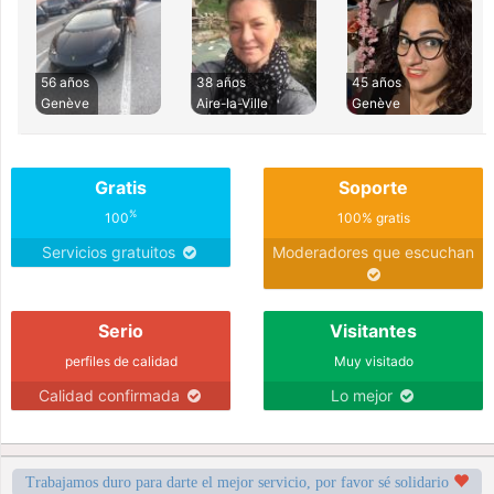
56 años
38 años
45 años
Genève
Aire-la-Ville
Genève
Gratis
Soporte
%
100
100% gratis
Servicios gratuitos
Moderadores que escuchan
Serio
Visitantes
perfiles de calidad
Muy visitado
Calidad confirmada
Lo mejor
Trabajamos duro para darte el mejor servicio, por favor sé solidario