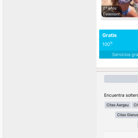
27 años
Delémont
Gratis
%
100
Servicios gr
Encuentra solter
Citas Aargau
Ci
Citas Glarus