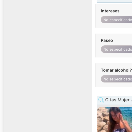
Intereses
No especificad
Paseo
No especificad
Tomar alcohol?
No especificad
Citas Mujer 