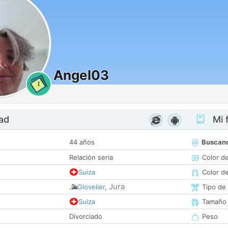
Angel03
1
dad
Mi f
44 años
Buscan
Relación seria
Color d
Suiza
Color d
Jura
Glovelier
,
Tipo de
Suiza
Tamaño
Divorciado
Peso