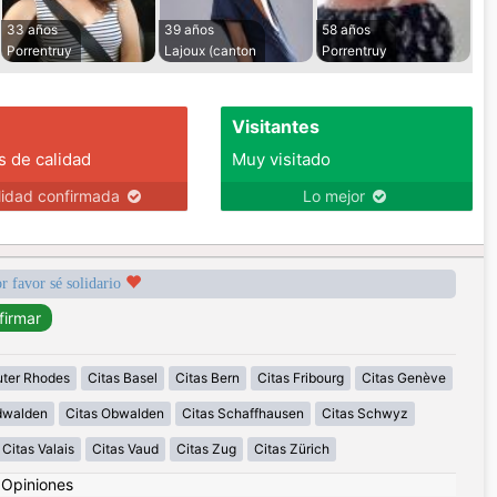
33 años
39 años
58 años
Porrentruy
Lajoux (canton
Porrentruy
Visitantes
s de calidad
Muy visitado
lidad confirmada
Lo mejor
r favor sé solidario
uter Rhodes
Citas Basel
Citas Bern
Citas Fribourg
Citas Genève
idwalden
Citas Obwalden
Citas Schaffhausen
Citas Schwyz
Citas Valais
Citas Vaud
Citas Zug
Citas Zürich
|
Opiniones