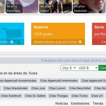
56 años
45 años
44 años
Porrentruy
Cornol
Delémont
Soporte
Serio
100% gratis
perfile
atuitos
Moderadores que escuchan
Ca
Trabajamos duro para darte el mejor servicio, po
os en las áreas de: Suiza
tas Appenzell Ausserrhoden
Citas Appenzell Innerrhoden
Citas Appenzell O
Citas Graubünden
Citas Jura
Citas Luzern
Citas Neuchâtel
Citas N
Citas Solothurn
Citas St. Gallen
Citas Thurgau
Citas Ticino
Citas Uri
Noticias
|
Estafadores
|
Tienda