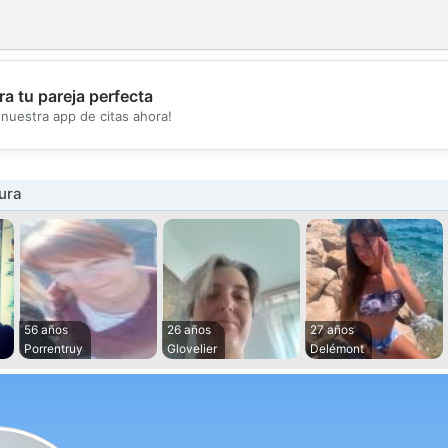
a tu pareja perfecta
💖
nuestra app de citas ahora!
💕
ura
56 años
26 años
27 años
Porrentruy
Glovelier
Delémont