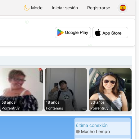
Mode
Iniciar sesión
Registrarse
💖
💕
58 años
18 años
33 años
Porrentruy
Fontenais
Porrentruy
última conexión
Mucho tiempo