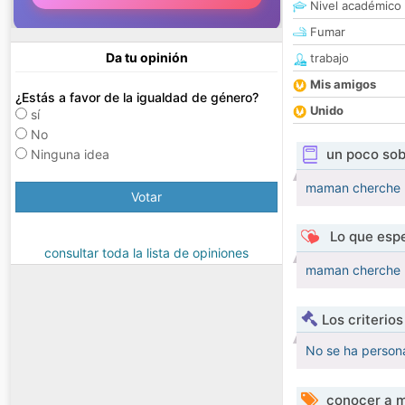
Nivel académico
Fumar
Da tu opinión
trabajo
Mis amigos
¿Estás a favor de la igualdad de género?
Unido
sí
No
un poco sob
Ninguna idea
maman cherche un
Votar
Lo que espe
consultar toda la lista de opiniones
maman cherche un
Los criterio
No se ha persona
conocer a m