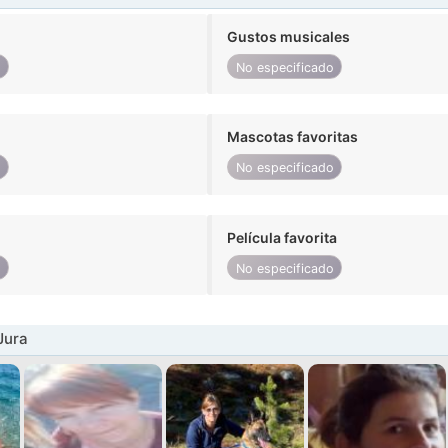
Gustos musicales
o
No especificado
Mascotas favoritas
o
No especificado
Película favorita
o
No especificado
Jura