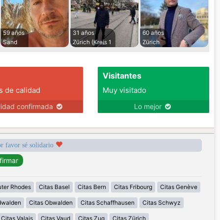
59 años
31 años
60 años
Sand
Zürich (Kreis 1
Zürich
Visitantes
s de calidad
Muy visitado
lidad confirmada
Lo mejor
r favor sé solidario
uter Rhodes
Citas Basel
Citas Bern
Citas Fribourg
Citas Genève
idwalden
Citas Obwalden
Citas Schaffhausen
Citas Schwyz
Citas Valais
Citas Vaud
Citas Zug
Citas Zürich