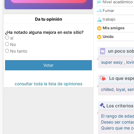
Nivel académico
Fumar
Da tu opinión
trabajo
Mis amigos
¿Ha notado alguna mejora en este sitio?
Unido
sí
No
un poco sob
No tanto
super easy , lovin
Votar
Lo que espe
consultar toda la lista de opiniones
chilled, loyal, se
Los criterio
El rango de eda
Deseo ser contac
Quiero que me c