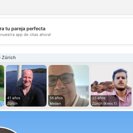
a tu pareja perfecta
💖
nuestra app de citas ahora!
💕
 Zürich
41 años
56 años
35 años
Zürich
Meilen
Zürich (Kreis 1)