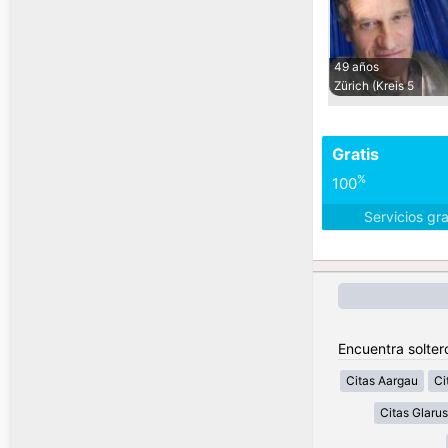
49 años
Zürich (Kreis 5
Gratis
%
100
Servicios gr
Encuentra solter
Citas Aargau
Ci
Citas Glarus