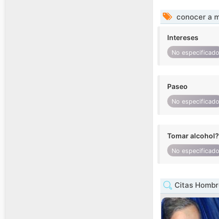
conocer a m
Intereses
No especificad
Paseo
No especificad
Tomar alcohol?
No especificad
Citas Hombr