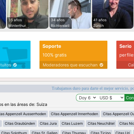
35 años
34 años
41 años
Winterthur
Richterswil
Zürich
Soporte
Serio
100% gratis
perfile
atuitos
Moderadores que escuchan
Ca
Trabajamos duro para darte el mejor servicio, po
os en las áreas de: Suiza
tas Appenzell Ausserrhoden
Citas Appenzell Innerrhoden
Citas Appenzell O
Citas Graubünden
Citas Jura
Citas Luzern
Citas Neuchâtel
Citas N
Citas Solothurn
Citas St. Gallen
Citas Thurgau
Citas Ticino
Citas Uri