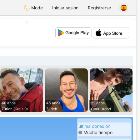
Mode
Iniciar sesión
Registrarse
💖
💕
48 años
45 años
22 años
Zürich (Kreis 9)
Zürich
Ober Urdorf
última conexión
Mucho tiempo