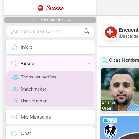
Suissi
Zurich 2026-08-08 16:45
Encuentr
¡Descarga 
Inicio
Citas Hombre
Buscar
Todos los perfiles
Matchmaker
Usar el mapa
27 años
Uster
Mis Mensajes
0.8/1
Chat