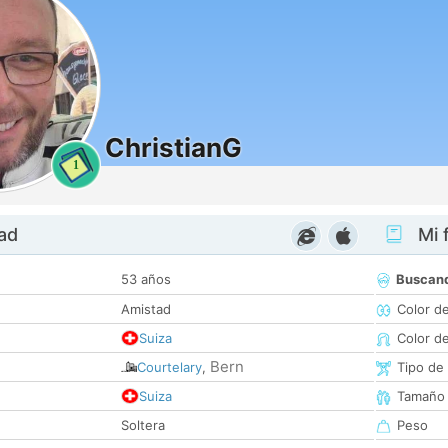
ChristianG
1
dad
Mi f
53 años
Buscan
Amistad
Color d
Suiza
Color d
Bern
Courtelary
,
Tipo de
Suiza
Tamaño
Soltera
Peso