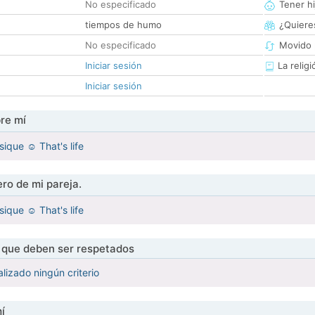
No especificado
Tener hi
tiempos de humo
¿Quieres
No especificado
Movido 
Iniciar sesión
La religi
Iniciar sesión
re mí
que ☺️ That's life
ro de mi pareja.
que ☺️ That's life
s que deben ser respetados
lizado ningún criterio
í