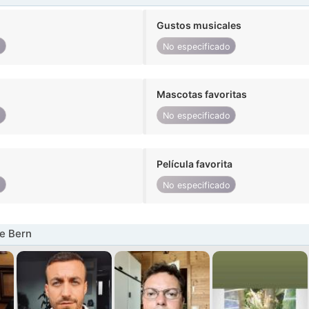
Gustos musicales
o
No especificado
Mascotas favoritas
o
No especificado
Película favorita
o
No especificado
e Bern