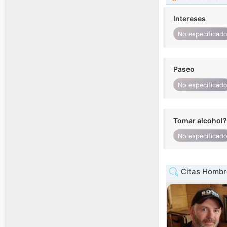
Intereses
No especificad
Paseo
No especificad
Tomar alcohol?
No especificad
Citas Hombr