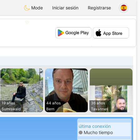
Mode
Iniciar sesión
Registrarse
💖
💕
19 años
44 años
36 años
Sumiswald
Bern
Tavannes
última conexión
Mucho tiempo