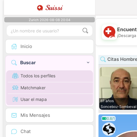
Suissi
Zurich 2026-08-08 20:04
Encuentr
¡Descarga 
Inicio
Citas Hombre
Buscar
Todos los perfiles
Matchmaker
Usar el mapa
61 años
Sonceboz-Sombeval
Mis Mensajes
0.8/1
Chat