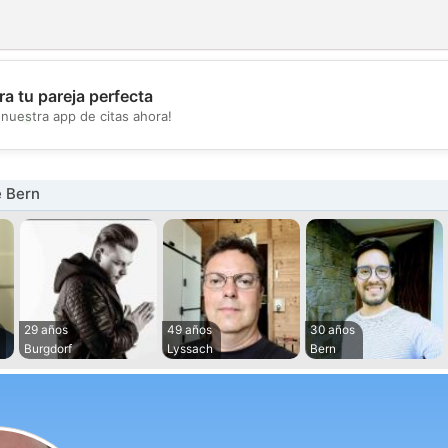
a tu pareja perfecta
💖
nuestra app de citas ahora!
💕
 Bern
29 años
49 años
30 años
Burgdorf
Lyssach
Bern