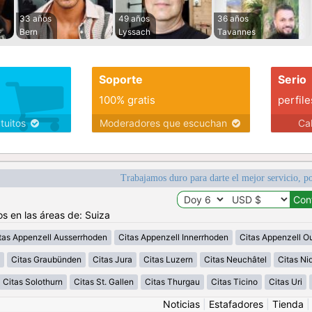
33 años
49 años
36 años
Bern
Lyssach
Tavannes
Soporte
Serio
100% gratis
perfile
atuitos
Moderadores que escuchan
Ca
Trabajamos duro para darte el mejor servicio, po
os en las áreas de: Suiza
tas Appenzell Ausserrhoden
Citas Appenzell Innerrhoden
Citas Appenzell O
Citas Graubünden
Citas Jura
Citas Luzern
Citas Neuchâtel
Citas N
Citas Solothurn
Citas St. Gallen
Citas Thurgau
Citas Ticino
Citas Uri
Noticias
|
Estafadores
|
Tienda