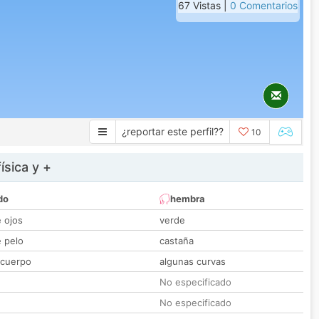
67 Vistas |
0 Comentarios
¿reportar este perfil??
10
ísica y +
do
hembra
e ojos
verde
e pelo
castaña
 cuerpo
algunas curvas
No especificado
No especificado