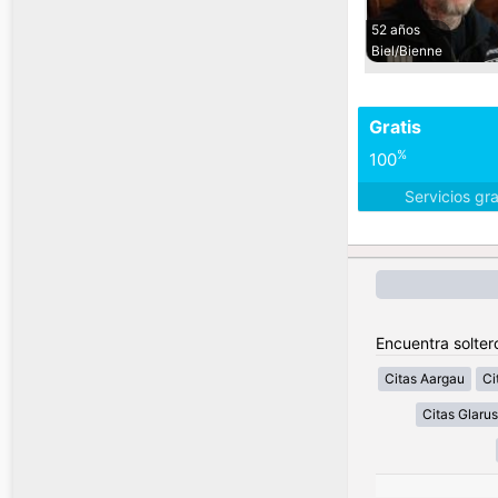
52 años
Biel/Bienne
Gratis
%
100
Servicios gr
Encuentra solter
Citas Aargau
Ci
Citas Glarus