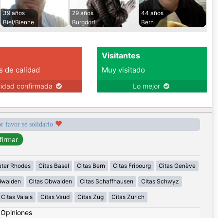
39 años
29 años
44 años
Biel/Bienne
Burgdorf
Bern
Visitantes
s de calidad
Muy visitado
lidad confirmada
Lo mejor
r favor sé solidario
uter Rhodes
Citas Basel
Citas Bern
Citas Fribourg
Citas Genève
idwalden
Citas Obwalden
Citas Schaffhausen
Citas Schwyz
Citas Valais
Citas Vaud
Citas Zug
Citas Zürich
|
Opiniones