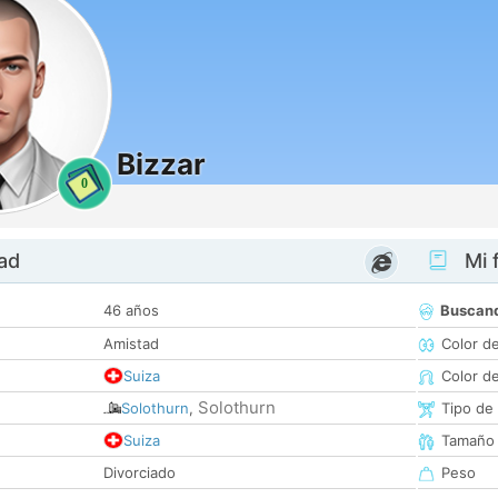
Bizzar
0
dad
Mi f
46 años
Buscan
Amistad
Color d
Suiza
Color d
Solothurn
Solothurn
,
Tipo de
Suiza
Tamaño
Divorciado
Peso