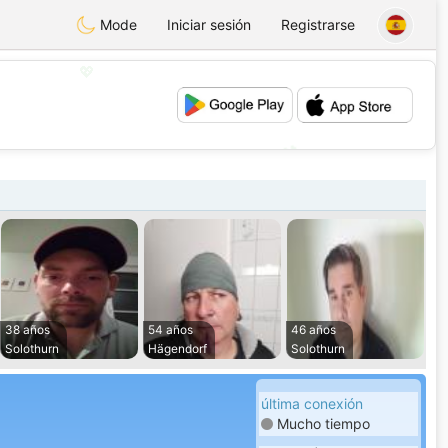
Mode
Iniciar sesión
Registrarse
💖
💕
38 años
54 años
46 años
Solothurn
Hägendorf
Solothurn
última conexión
Mucho tiempo