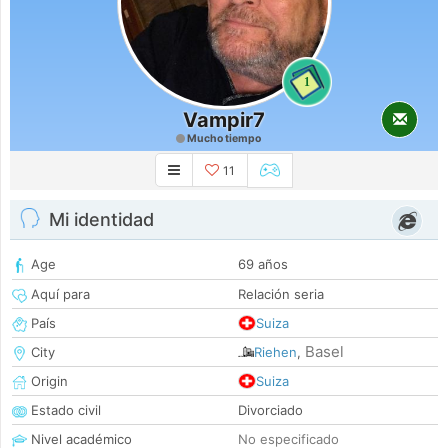
1
Vampir7
Mucho tiempo
11
Mi identidad
Age
69 años
Aquí para
Relación seria
País
Suiza
Basel
City
Riehen
,
Origin
Suiza
Estado civil
Divorciado
Nivel académico
No especificado