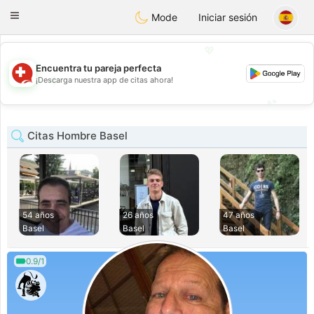
Suissi
Toggle
Mode
Iniciar sesión
navigation
💖
Encuentra tu pareja perfecta
💖
¡Descarga nuestra app de citas ahora!
💕
💕
Citas Hombre Basel
54 años
26 años
47 años
Basel
Basel
Basel
0.9/1