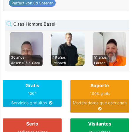
Perfect von Ed Sheeran
Citas Hombre Basel
36 años
49 años
51 años
Aesch (Bâle-Cam
Reinach
Laufen
Gratis
Soporte
%
100
100% gratis
Servicios gratuitos
Moderadores que escuchan
Serio
Visitantes
perfiles de calidad
Muy visitado