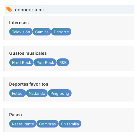
conocer a mí
Intereses
Televisión
Camina
Deporte
Gustos musicales
Hard Rock
Pop Rock
R&B
Deportes favoritos
Fútbol
Nadando
Ping pong
Paseo
Restaurante
Compras
En familia