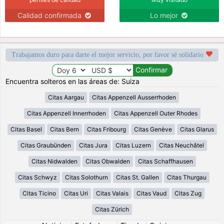
Calidad confirmada
Lo mejor
Trabajamos duro para darte el mejor servicio, por favor sé solidario
Encuentra solteros en las áreas de: Suiza
Citas Aargau
Citas Appenzell Ausserrhoden
Citas Appenzell Innerrhoden
Citas Appenzell Outer Rhodes
Citas Basel
Citas Bern
Citas Fribourg
Citas Genève
Citas Glarus
Citas Graubünden
Citas Jura
Citas Luzern
Citas Neuchâtel
Citas Nidwalden
Citas Obwalden
Citas Schaffhausen
Citas Schwyz
Citas Solothurn
Citas St. Gallen
Citas Thurgau
Citas Ticino
Citas Uri
Citas Valais
Citas Vaud
Citas Zug
Citas Zürich