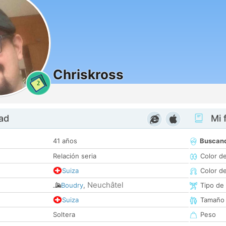
Chriskross
2
dad
Mi f
41 años
Buscan
Relación seria
Color d
Suiza
Color d
Neuchâtel
Boudry
,
Tipo de
Suiza
Tamaño
Soltera
Peso