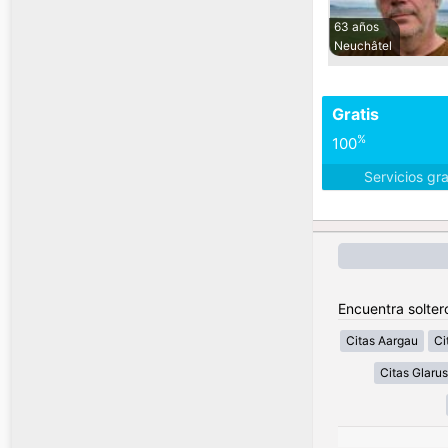
63 años
Neuchâtel
Gratis
%
100
Servicios gr
Encuentra solter
Citas Aargau
Ci
Citas Glarus