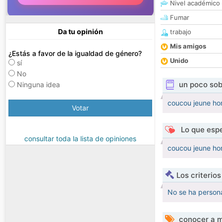
Nivel académico
Fumar
Da tu opinión
trabajo
Mis amigos
¿Estás a favor de la igualdad de género?
Unido
sí
No
un poco sob
Ninguna idea
coucou jeune ho
Votar
Lo que espe
consultar toda la lista de opiniones
coucou jeune ho
Los criterio
No se ha persona
conocer a m