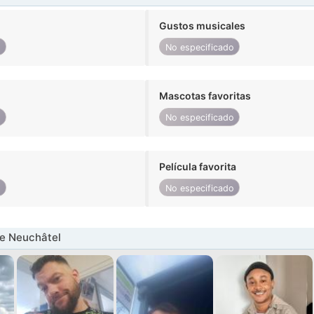
Gustos musicales
o
No especificado
Mascotas favoritas
o
No especificado
Película favorita
o
No especificado
e Neuchâtel