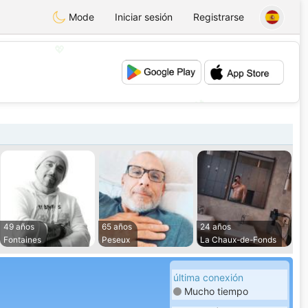
Mode
Iniciar sesión
Registrarse
💖
💕
49 años
65 años
24 años
Fontaines
Peseux
La Chaux-de-Fonds
última conexión
Mucho tiempo