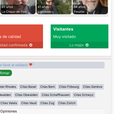
32 años
41 años
54 años
La Chaux-de-Fon
Lignières
Fleurier
Visitantes
s de calidad
Muy visitado
lidad confirmada
Lo mejor
r favor sé solidario
uter Rhodes
Citas Basel
Citas Bern
Citas Fribourg
Citas Genève
idwalden
Citas Obwalden
Citas Schaffhausen
Citas Schwyz
Citas Valais
Citas Vaud
Citas Zug
Citas Zürich
|
Opiniones