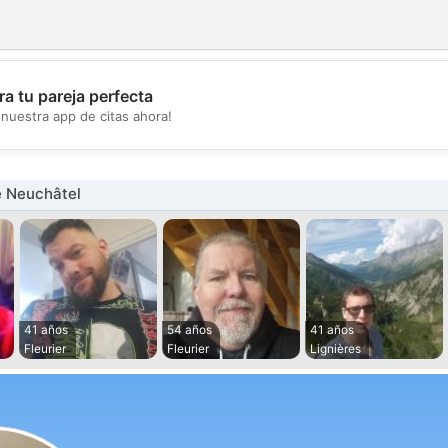
a tu pareja perfecta
💖
nuestra app de citas ahora!
💕
 Neuchâtel
41 años
54 años
41 años
Fleurier
Fleurier
Lignières