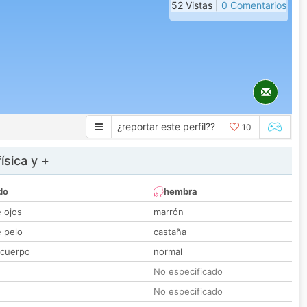
52 Vistas |
0 Comentarios
¿reportar este perfil??
10
ísica y +
do
hembra
e ojos
marrón
e pelo
castaña
 cuerpo
normal
No especificado
No especificado