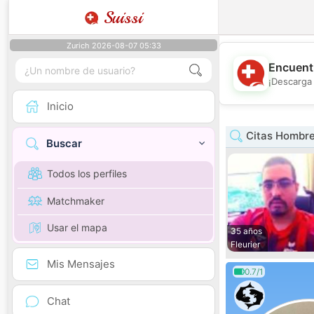
Suissi
Zurich 2026-08-07 05:33
Encuentr
¡Descarga 
Inicio
Citas Hombre
Buscar
Todos los perfiles
Matchmaker
Usar el mapa
35 años
Fleurier
Mis Mensajes
0.7/1
Chat