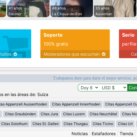
41 años
48 años
35 años
Fleurier
La Chaux-de-Fon
Auvernier
Soporte
Serio
100% gratis
perfile
atuitos
Moderadores que escuchan
Ca
Trabajamos duro para darte el mejor servicio, po
os en las áreas de: Suiza
tas Appenzell Ausserrhoden
Citas Appenzell Innerrhoden
Citas Appenzell O
Citas Graubünden
Citas Jura
Citas Luzern
Citas Neuchâtel
Citas N
Citas Solothurn
Citas St. Gallen
Citas Thurgau
Citas Ticino
Citas Uri
Noticias
|
Estafadores
|
Tienda