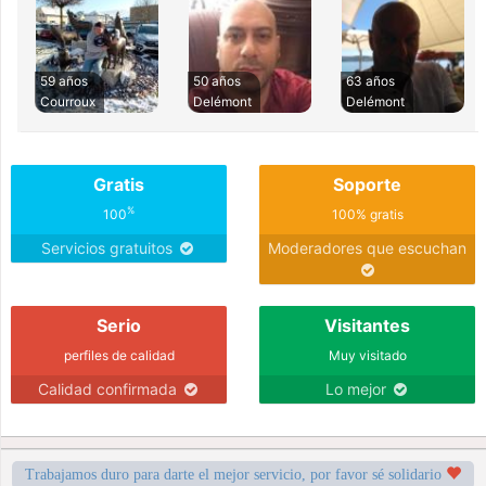
59 años
50 años
63 años
Courroux
Delémont
Delémont
Gratis
Soporte
%
100
100% gratis
Servicios gratuitos
Moderadores que escuchan
Serio
Visitantes
perfiles de calidad
Muy visitado
Calidad confirmada
Lo mejor
Trabajamos duro para darte el mejor servicio, por favor sé solidario