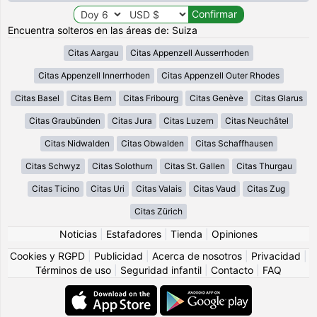
Encuentra solteros en las áreas de: Suiza
Citas Aargau
Citas Appenzell Ausserrhoden
Citas Appenzell Innerrhoden
Citas Appenzell Outer Rhodes
Citas Basel
Citas Bern
Citas Fribourg
Citas Genève
Citas Glarus
Citas Graubünden
Citas Jura
Citas Luzern
Citas Neuchâtel
Citas Nidwalden
Citas Obwalden
Citas Schaffhausen
Citas Schwyz
Citas Solothurn
Citas St. Gallen
Citas Thurgau
Citas Ticino
Citas Uri
Citas Valais
Citas Vaud
Citas Zug
Citas Zürich
Noticias
|
Estafadores
|
Tienda
|
Opiniones
Cookies y RGPD
|
Publicidad
|
Acerca de nosotros
|
Privacidad
|
Términos de uso
|
Seguridad infantil
|
Contacto
|
FAQ