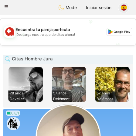
Suissi
Toggle
Mode
Iniciar sesión
navigation
💖
Encuentra tu pareja perfecta
💖
¡Descarga nuestra app de citas ahora!
💕
💕
Citas Hombre Jura
28 años
57 años
57 años
Develier
Delémont
Delémont
0.8/1