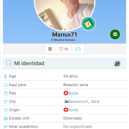
1
Manux71
Mucho tiempo
10
Mi identidad
Age
54 años
Aquí para
Relación seria
País
Suiza
Jura
City
Bassecourt
,
Origin
Suiza
Estado civil
Divorciado
Nivel académico
No especificado