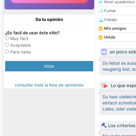
Nivel académico
Fumar
Da tu opinión
trabajo
Mis amigos
¿Es facil de usar éste sitio?
Unido
Muy fácil
Aceptable
un poco sob
Para nada
Du liebst es au
Votar
neugierig bist, l
consultar toda la lista de opiniones
Lo que espe
Du hast vielleic
einfach schreibs
Liebe, oder viell
Los criterio
No se ha persona