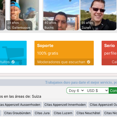
29 años
40 años
55 años
St. Gallenkappe
Buchs
Zuzwil
Soporte
Serio
100% gratis
perfile
atuitos
Moderadores que escuchan
Ca
Trabajamos duro para darte el mejor servicio, po
os en las áreas de: Suiza
tas Appenzell Ausserrhoden
Citas Appenzell Innerrhoden
Citas Appenzell O
Citas Graubünden
Citas Jura
Citas Luzern
Citas Neuchâtel
Citas N