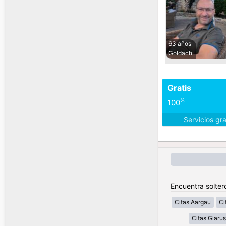
63 años
Goldach
Gratis
%
100
Servicios gr
Encuentra solter
Citas Aargau
Ci
Citas Glarus