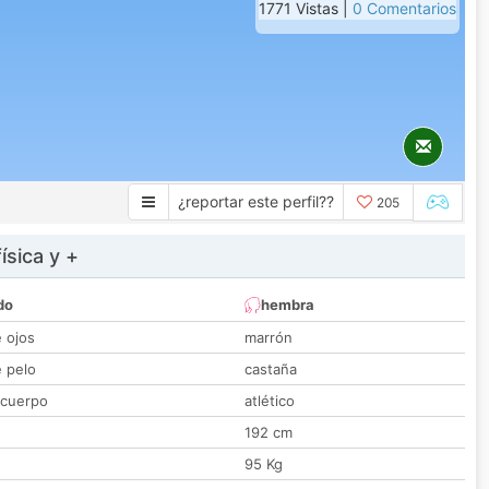
1771 Vistas |
0 Comentarios
¿reportar este perfil??
205
ísica y +
do
hembra
e ojos
marrón
e pelo
castaña
 cuerpo
atlético
192 cm
95 Kg