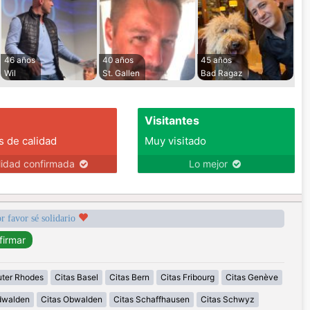
46 años
40 años
45 años
Wil
St. Gallen
Bad Ragaz
Visitantes
s de calidad
Muy visitado
lidad confirmada
Lo mejor
r favor sé solidario
uter Rhodes
Citas Basel
Citas Bern
Citas Fribourg
Citas Genève
idwalden
Citas Obwalden
Citas Schaffhausen
Citas Schwyz