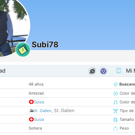
Subi78
1
dad
Mi f
48 años
Buscan
Amistad
Color d
Suiza
Color d
St. Gallen
St. Gallen
,
Tipo de
Suiza
Tamaño
Soltera
Peso