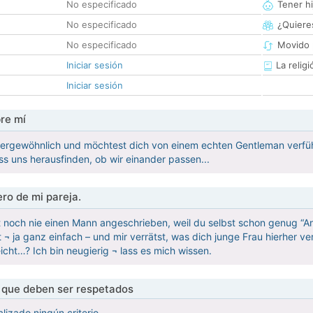
No especificado
Tener hi
No especificado
¿Quieres
No especificado
Movido 
Iniciar sesión
La religi
Iniciar sesión
re mí
ssergewöhnlich und möchtest dich von einem echten Gentleman verfü
ass uns herausfinden, ob wir einander passen...
ro de mi pareja.
ht noch nie einen Mann angeschrieben, weil du selbst schon genug 
t ¬ ja ganz einfach – und mir verrätst, was dich junge Frau hierher 
eicht…? Ich bin neugierig ¬ lass es mich wissen.
s que deben ser respetados
lizado ningún criterio