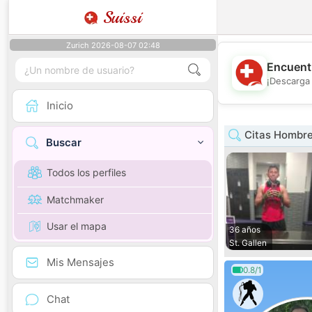
Suissi
Zurich 2026-08-07 02:48
Encuentr
¡Descarga 
Inicio
Citas Hombre 
Buscar
Todos los perfiles
Matchmaker
Usar el mapa
36 años
St. Gallen
Mis Mensajes
0.8/1
Chat