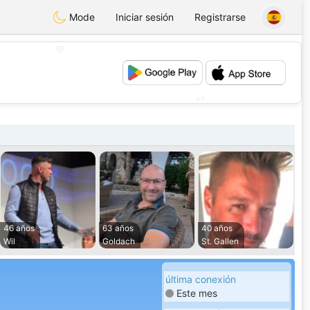
Mode
Iniciar sesión
Registrarse
💖
💕
46 años
63 años
40 años
Wil
Goldach
St. Gallen
última conexión
Este mes