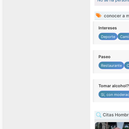
conocer a m
Intereses
Deporte
Cami
Paseo
Restaurante
C
Tomar alcohol?
Sí, con moderac
Citas Hombre