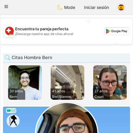
Suissi
Toggle
Mode
Iniciar sesión
navigation
💖
Encuentra tu pareja perfecta
💖
¡Descarga nuestra app de citas ahora!
💕
💕
Citas Hombre Bern
30 años
41 años
27 años
Bern
Biel/Bienne
Court
1/1