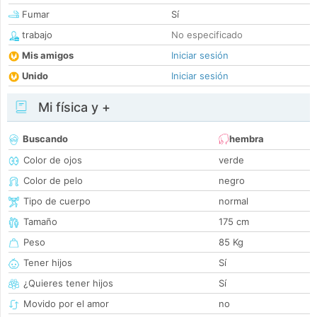
Fumar
Sí
trabajo
No especificado
Mis amigos
Iniciar sesión
Unido
Iniciar sesión
Mi física y +
Buscando
hembra
Color de ojos
verde
Color de pelo
negro
Tipo de cuerpo
normal
Tamaño
175 cm
Peso
85 Kg
Tener hijos
Sí
¿Quieres tener hijos
Sí
Movido por el amor
no