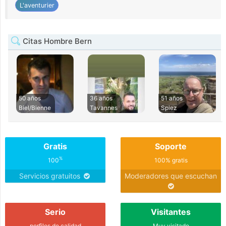
L'aventurier
Citas Hombre Bern
50 años
36 años
51 años
Biel/Bienne
Tavannes
Spiez
Gratis
Soporte
%
100
100% gratis
Servicios gratuitos
Moderadores que escuchan
Serio
Visitantes
perfiles de calidad
Muy visitado