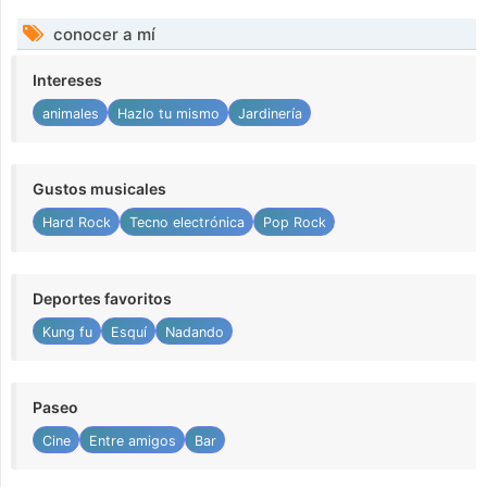
conocer a mí
Intereses
animales
Hazlo tu mismo
Jardinería
Gustos musicales
Hard Rock
Tecno electrónica
Pop Rock
Deportes favoritos
Kung fu
Esquí
Nadando
Paseo
Cine
Entre amigos
Bar