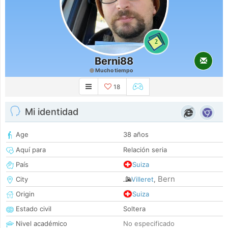
2
Berni88
Mucho tiempo
18
Mi identidad
Age
38 años
Aquí para
Relación seria
País
Suiza
Bern
City
Villeret
,
Origin
Suiza
Estado civil
Soltera
Nivel académico
No especificado