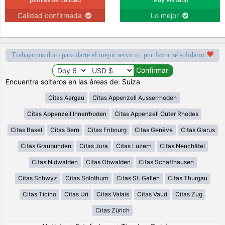
Calidad confirmada
Lo mejor
Trabajamos duro para darte el mejor servicio, por favor sé solidario
Encuentra solteros en las áreas de: Suiza
Citas Aargau
Citas Appenzell Ausserrhoden
Citas Appenzell Innerrhoden
Citas Appenzell Outer Rhodes
Citas Basel
Citas Bern
Citas Fribourg
Citas Genève
Citas Glarus
Citas Graubünden
Citas Jura
Citas Luzern
Citas Neuchâtel
Citas Nidwalden
Citas Obwalden
Citas Schaffhausen
Citas Schwyz
Citas Solothurn
Citas St. Gallen
Citas Thurgau
Citas Ticino
Citas Uri
Citas Valais
Citas Vaud
Citas Zug
Citas Zürich