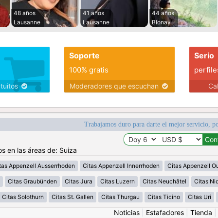
48 años
41 años
44 años
Lausanne
Lausanne
Blonay
Soporte
Serio
100% gratis
perfile
atuitos
Moderadores que escuchan
Ca
Trabajamos duro para darte el mejor servicio, po
os en las áreas de: Suiza
tas Appenzell Ausserrhoden
Citas Appenzell Innerrhoden
Citas Appenzell O
Citas Graubünden
Citas Jura
Citas Luzern
Citas Neuchâtel
Citas N
Citas Solothurn
Citas St. Gallen
Citas Thurgau
Citas Ticino
Citas Uri
Noticias
|
Estafadores
|
Tienda