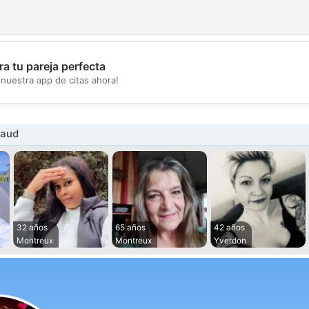
a tu pareja perfecta
💖
nuestra app de citas ahora!
💕
Vaud
32 años
65 años
42 años
Montreux
Montreux
Yverdon