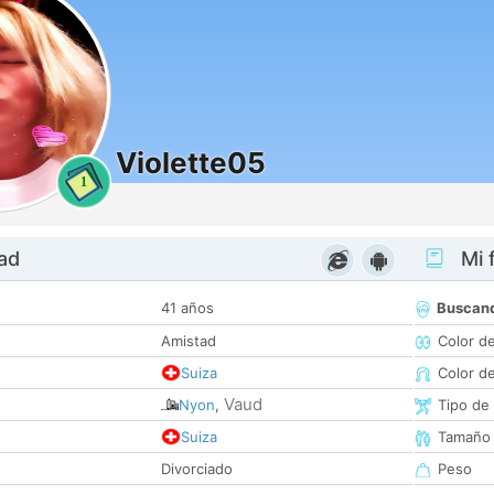
Violette05
1
dad
Mi f
41 años
Buscan
Amistad
Color d
Suiza
Color d
Vaud
Nyon
,
Tipo de
Suiza
Tamaño
Divorciado
Peso