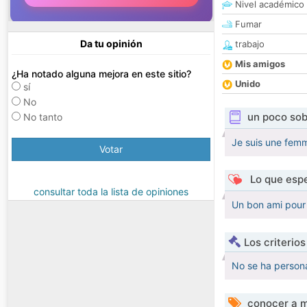
Nivel académico
Fumar
Da tu opinión
trabajo
Mis amigos
¿Ha notado alguna mejora en este sitio?
Unido
sí
No
un poco sob
No tanto
Je suis une fem
Votar
Lo que espe
consultar toda la lista de opiniones
Un bon ami pour
Los criterio
No se ha persona
conocer a m