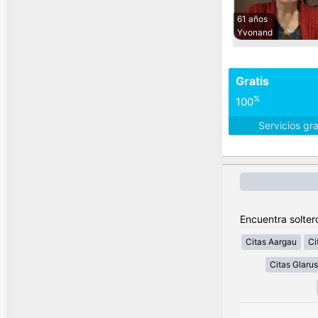
61 años
Yvonand
Gratis
%
100
Servicios gr
Encuentra solter
Citas Aargau
Ci
Citas Glarus