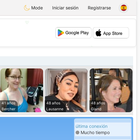
Mode
Iniciar sesión
Registrarse
💖
💕
41 años
48 años
48 años
Bercher
Lausanne
Gland
última conexión
Mucho tiempo