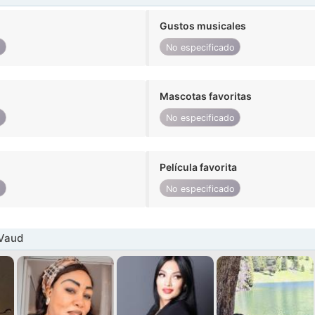
Gustos musicales
o
No especificado
Mascotas favoritas
o
No especificado
Película favorita
o
No especificado
 Vaud