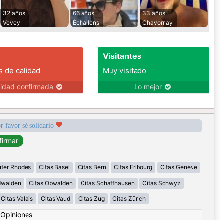
32 años
66 años
33 años
Vevey
Échallens
Chavornay
Visitantes
s de calidad
Muy visitado
lidad confirmada
Lo mejor
r favor sé solidario
uter Rhodes
Citas Basel
Citas Bern
Citas Fribourg
Citas Genève
idwalden
Citas Obwalden
Citas Schaffhausen
Citas Schwyz
Citas Valais
Citas Vaud
Citas Zug
Citas Zürich
|
Opiniones