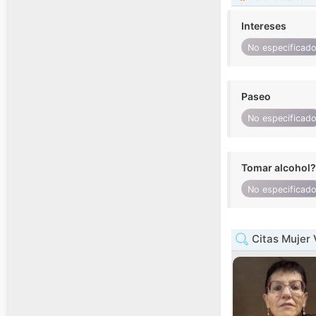
Intereses
No especificad
Paseo
No especificad
Tomar alcohol?
No especificad
Citas Mujer