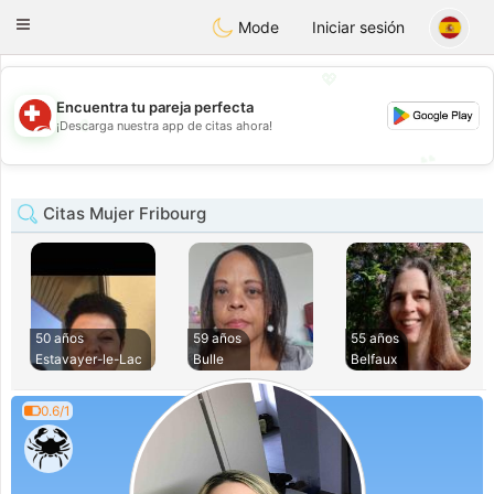
Suissi
Toggle
Mode
Iniciar sesión
navigation
💖
Encuentra tu pareja perfecta
💖
¡Descarga nuestra app de citas ahora!
💕
💕
Citas Mujer Fribourg
50 años
59 años
55 años
Estavayer-le-Lac
Bulle
Belfaux
0.6/1