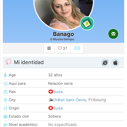
1
Banago
Mucho tiempo
37
Mi identidad
Age
32 años
Aquí para
Relación seria
País
Suiza
Fribourg
City
Châtel-Saint-Denis
,
Origin
Suiza
Estado civil
Soltera
Nivel académico
No especificado