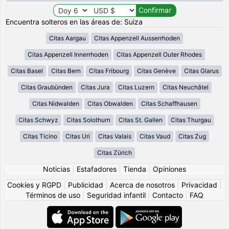
Encuentra solteros en las áreas de: Suiza
Citas Aargau
Citas Appenzell Ausserrhoden
Citas Appenzell Innerrhoden
Citas Appenzell Outer Rhodes
Citas Basel
Citas Bern
Citas Fribourg
Citas Genève
Citas Glarus
Citas Graubünden
Citas Jura
Citas Luzern
Citas Neuchâtel
Citas Nidwalden
Citas Obwalden
Citas Schaffhausen
Citas Schwyz
Citas Solothurn
Citas St. Gallen
Citas Thurgau
Citas Ticino
Citas Uri
Citas Valais
Citas Vaud
Citas Zug
Citas Zürich
Noticias
|
Estafadores
|
Tienda
|
Opiniones
Cookies y RGPD
|
Publicidad
|
Acerca de nosotros
|
Privacidad
|
Términos de uso
|
Seguridad infantil
|
Contacto
|
FAQ