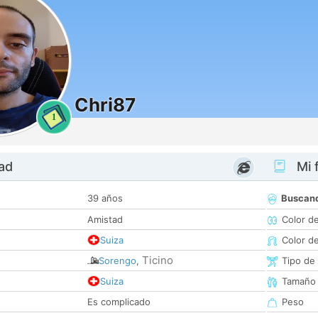
Chri87
1
dad
Mi f
39 años
Buscan
Amistad
Color d
Suiza
Color d
Ticino
Sorengo
,
Tipo de
Suiza
Tamaño
Es complicado
Peso