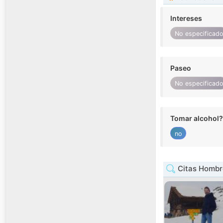
Intereses
No especificad
Paseo
No especificad
Tomar alcohol?
no
Citas Hombr