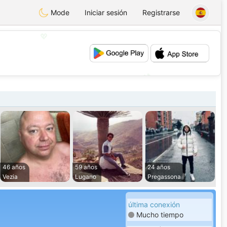
Mode
Iniciar sesión
Registrarse
💖
💕
46 años
59 años
24 años
Vezia
Lugano
Pregassona
última conexión
Mucho tiempo