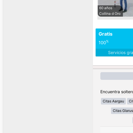
60 años
Collina d Oro
Gratis
%
100
Servicios gr
Encuentra solter
Citas Aargau
Ci
Citas Glarus