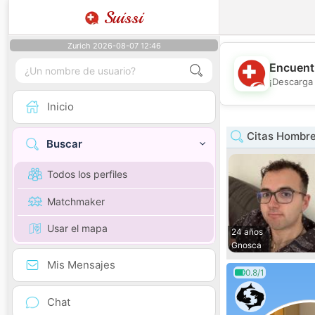
Suissi
Zurich 2026-08-07 12:46
Encuentr
¡Descarga 
Inicio
Citas Hombre
Buscar
Todos los perfiles
Matchmaker
Usar el mapa
24 años
Gnosca
Mis Mensajes
0.8/1
Chat