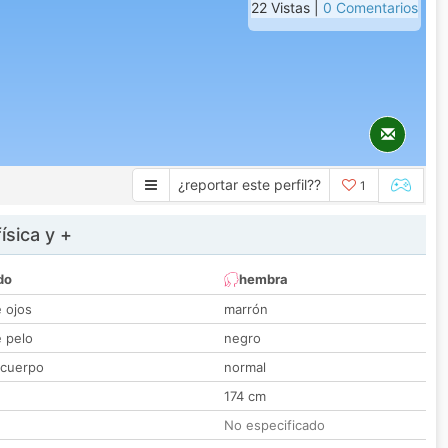
22 Vistas |
0 Comentarios
¿reportar este perfil??
1
ísica y +
do
hembra
e ojos
marrón
e pelo
negro
 cuerpo
normal
174 cm
No especificado