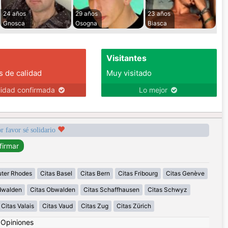
24 años
29 años
23 años
Gnosca
Osogna
Biasca
Visitantes
s de calidad
Muy visitado
lidad confirmada
Lo mejor
r favor sé solidario
uter Rhodes
Citas Basel
Citas Bern
Citas Fribourg
Citas Genève
idwalden
Citas Obwalden
Citas Schaffhausen
Citas Schwyz
Citas Valais
Citas Vaud
Citas Zug
Citas Zürich
|
Opiniones