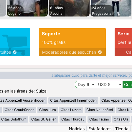
66 años
61 años
24 años
Lugano
Ascona
Pregassona
Soporte
Serio
100% gratis
perfile
atuitos
Moderadores que escuchan
Ca
Trabajamos duro para darte el mejor servicio, po
os en las áreas de: Suiza
tas Appenzell Ausserrhoden
Citas Appenzell Innerrhoden
Citas Appenzell O
Citas Graubünden
Citas Jura
Citas Luzern
Citas Neuchâtel
Citas N
Citas Solothurn
Citas St. Gallen
Citas Thurgau
Citas Ticino
Citas Uri
Noticias
|
Estafadores
|
Tienda