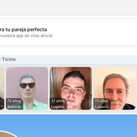
a tu pareja perfecta
💖
nuestra app de citas ahora!
💕
 Ticino
70 años
31 años
72 años
Balerna
Lugano
Lugano