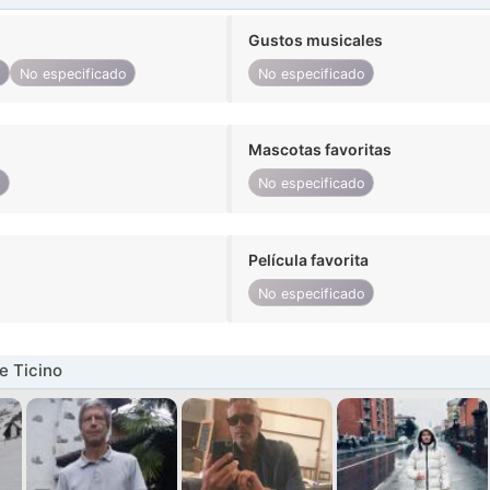
Gustos musicales
o
No especificado
No especificado
Mascotas favoritas
o
No especificado
Película favorita
No especificado
e Ticino