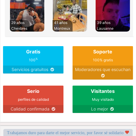
29 años
41 años
39 años
Chexbres
Montreux
Lausanne
Gratis
Soporte
%
100
100% gratis
Servicios gratuitos
Moderadores que escuchan
Serio
Visitantes
perfiles de calidad
Muy visitado
Calidad confirmada
Lo mejor
Trabajamos duro para darte el mejor servicio, por favor sé solidario