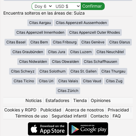
Encuentra solteros en las áreas de: Suiza
Citas Aargau
Citas Appenzell Ausserrhoden
Citas Appenzell Innerrhoden
Citas Appenzell Outer Rhodes
Citas Basel
Citas Bern
Citas Fribourg
Citas Genève
Citas Glarus
Citas Graubünden
Citas Jura
Citas Luzern
Citas Neuchâtel
Citas Nidwalden
Citas Obwalden
Citas Schaffhausen
Citas Schwyz
Citas Solothurn
Citas St. Gallen
Citas Thurgau
Citas Ticino
Citas Uri
Citas Valais
Citas Vaud
Citas Zug
Citas Zürich
Noticias
|
Estafadores
|
Tienda
|
Opiniones
Cookies y RGPD
|
Publicidad
|
Acerca de nosotros
|
Privacidad
|
Términos de uso
|
Seguridad infantil
|
Contacto
|
FAQ