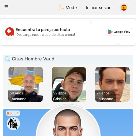
Suissi
Toggle
Mode
Iniciar sesión
navigation
💖
Encuentra tu pareja perfecta
💖
¡Descarga nuestra app de citas ahora!
💕
💕
Citas Hombre Vaud
50 años
22 años
21 años
Lausanne
Crissier
Lausanne
0.3/1