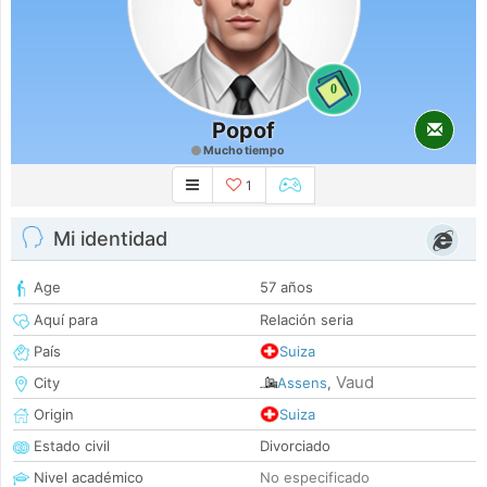
0
Popof
Mucho tiempo
1
Mi identidad
Age
57 años
Aquí para
Relación seria
País
Suiza
Vaud
City
Assens
,
Origin
Suiza
Estado civil
Divorciado
Nivel académico
No especificado