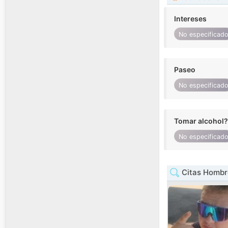
Intereses
No especificad
Paseo
No especificad
Tomar alcohol?
No especificad
Citas Hombr