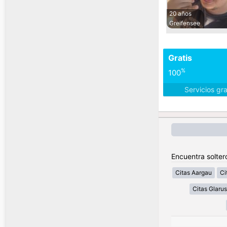
20 años
Greifensee
Gratis
%
100
Servicios gr
Encuentra solter
Citas Aargau
Ci
Citas Glarus