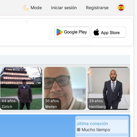
Mode
Iniciar sesión
Registrarse
💖
💕
44 años
56 años
39 años
Zürich
Meilen
Herrliberg
última conexión
Mucho tiempo