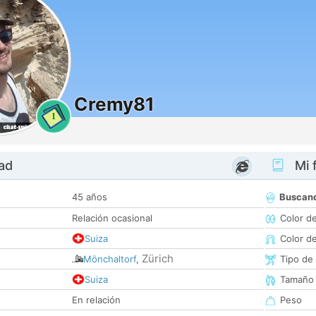
Cremy81
1
dad
Mi f
45 años
Buscan
Relación ocasional
Color d
Suiza
Color d
Zürich
Mönchaltorf
,
Tipo de
Suiza
Tamaño
En relación
Peso