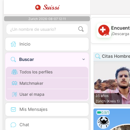
Suissi
Zurich 2026-08-07 12:11
Encuentr
¡Descarga 
Inicio
Citas Hombre
Buscar
Todos los perfiles
Matchmaker
Usar el mapa
35 años
Zürich (Kreis 1)
Mis Mensajes
0.9/1
Chat