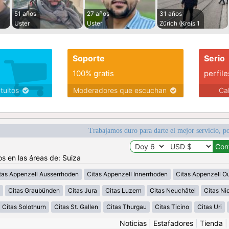
51 años
27 años
31 años
Uster
Uster
Zürich (Kreis 1
Soporte
Serio
100% gratis
perfile
atuitos
Moderadores que escuchan
Ca
Trabajamos duro para darte el mejor servicio, po
os en las áreas de: Suiza
tas Appenzell Ausserrhoden
Citas Appenzell Innerrhoden
Citas Appenzell O
Citas Graubünden
Citas Jura
Citas Luzern
Citas Neuchâtel
Citas N
Citas Solothurn
Citas St. Gallen
Citas Thurgau
Citas Ticino
Citas Uri
Noticias
|
Estafadores
|
Tienda