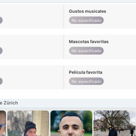
Gustos musicales
o
No especificado
Mascotas favoritas
o
No especificado
Película favorita
o
No especificado
e Zürich