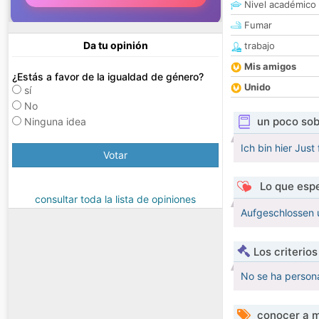
Nivel académico
Fumar
Da tu opinión
trabajo
Mis amigos
¿Estás a favor de la igualdad de género?
Unido
sí
No
un poco sob
Ninguna idea
Ich bin hier Just
Votar
Lo que espe
consultar toda la lista de opiniones
Aufgeschlossen 
Los criterio
No se ha persona
conocer a m