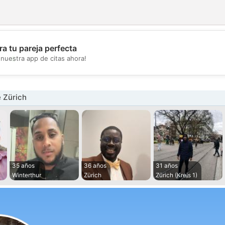
a tu pareja perfecta
💖
nuestra app de citas ahora!
💕
 Zürich
35 años
36 años
31 años
Winterthur
Zürich
Zürich (Kreis 1)