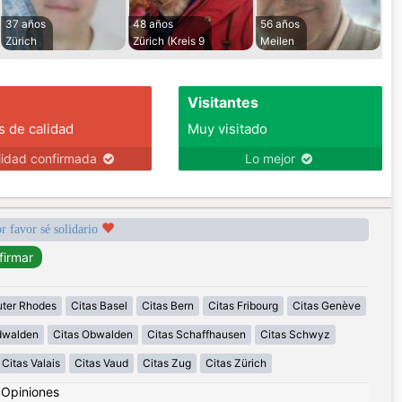
37 años
48 años
56 años
Zürich
Zürich (Kreis 9
Meilen
Visitantes
s de calidad
Muy visitado
lidad confirmada
Lo mejor
r favor sé solidario
uter Rhodes
Citas Basel
Citas Bern
Citas Fribourg
Citas Genève
idwalden
Citas Obwalden
Citas Schaffhausen
Citas Schwyz
Citas Valais
Citas Vaud
Citas Zug
Citas Zürich
|
Opiniones