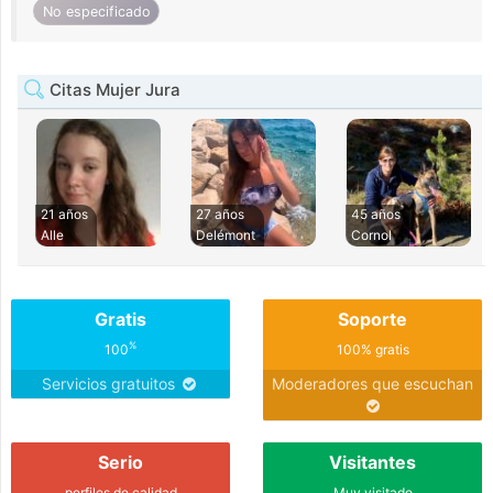
No especificado
Citas Mujer Jura
21 años
27 años
45 años
Alle
Delémont
Cornol
Gratis
Soporte
%
100
100% gratis
Servicios gratuitos
Moderadores que escuchan
Serio
Visitantes
perfiles de calidad
Muy visitado