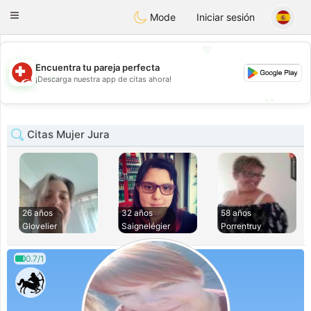
Suissi
Toggle
Mode
Iniciar sesión
navigation
💖
Encuentra tu pareja perfecta
💖
¡Descarga nuestra app de citas ahora!
💕
💕
Citas Mujer Jura
26 años
32 años
58 años
Glovelier
Saignelégier
Porrentruy
0.7/1