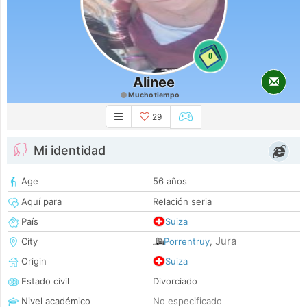
0
Alinee
Mucho tiempo
29
Mi identidad
Age
56 años
Aquí para
Relación seria
País
Suiza
Jura
City
Porrentruy
,
Origin
Suiza
Estado civil
Divorciado
Nivel académico
No especificado