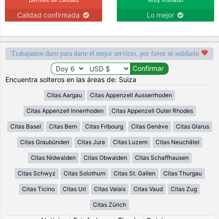
Calidad confirmada
Lo mejor
Trabajamos duro para darte el mejor servicio, por favor sé solidario
Encuentra solteros en las áreas de: Suiza
Citas Aargau
Citas Appenzell Ausserrhoden
Citas Appenzell Innerrhoden
Citas Appenzell Outer Rhodes
Citas Basel
Citas Bern
Citas Fribourg
Citas Genève
Citas Glarus
Citas Graubünden
Citas Jura
Citas Luzern
Citas Neuchâtel
Citas Nidwalden
Citas Obwalden
Citas Schaffhausen
Citas Schwyz
Citas Solothurn
Citas St. Gallen
Citas Thurgau
Citas Ticino
Citas Uri
Citas Valais
Citas Vaud
Citas Zug
Citas Zürich