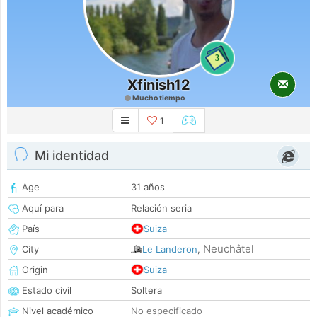
3
Xfinish12
Mucho tiempo
1
Mi identidad
Age
31 años
Aquí para
Relación seria
País
Suiza
Neuchâtel
City
Le Landeron
,
Origin
Suiza
Estado civil
Soltera
Nivel académico
No especificado