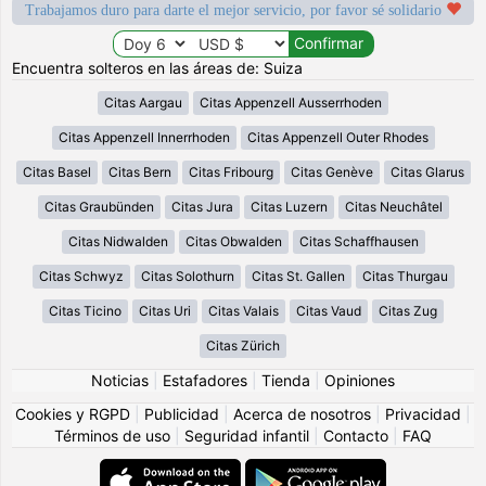
Trabajamos duro para darte el mejor servicio, por favor sé solidario
Encuentra solteros en las áreas de: Suiza
Citas Aargau
Citas Appenzell Ausserrhoden
Citas Appenzell Innerrhoden
Citas Appenzell Outer Rhodes
Citas Basel
Citas Bern
Citas Fribourg
Citas Genève
Citas Glarus
Citas Graubünden
Citas Jura
Citas Luzern
Citas Neuchâtel
Citas Nidwalden
Citas Obwalden
Citas Schaffhausen
Citas Schwyz
Citas Solothurn
Citas St. Gallen
Citas Thurgau
Citas Ticino
Citas Uri
Citas Valais
Citas Vaud
Citas Zug
Citas Zürich
Noticias
|
Estafadores
|
Tienda
|
Opiniones
Cookies y RGPD
|
Publicidad
|
Acerca de nosotros
|
Privacidad
|
Términos de uso
|
Seguridad infantil
|
Contacto
|
FAQ