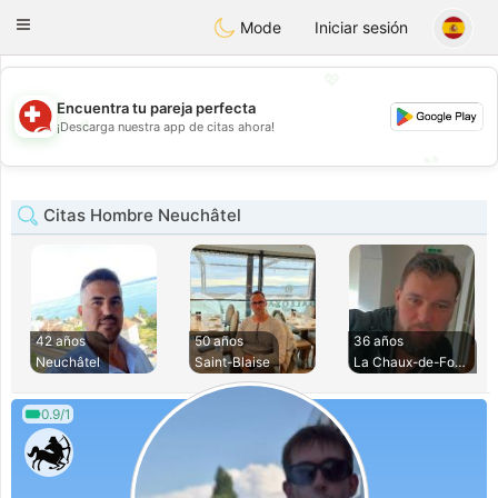
Suissi
Toggle
Mode
Iniciar sesión
navigation
💖
Encuentra tu pareja perfecta
💖
¡Descarga nuestra app de citas ahora!
💕
💕
Citas Hombre Neuchâtel
42 años
50 años
36 años
Neuchâtel
Saint-Blaise
La Chaux-de-Fonds
0.9/1