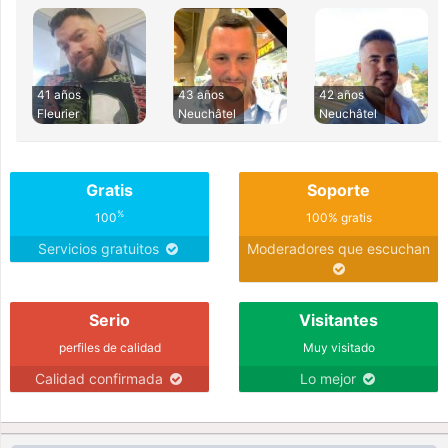
41 años
43 años
42 años
Fleurier
Neuchâtel
Neuchâtel
Gratis
Soporte
%
100
100% gratis
Servicios gratuitos
Moderadores que escuchan
Serio
Visitantes
perfiles de calidad
Muy visitado
Calidad confirmada
Lo mejor