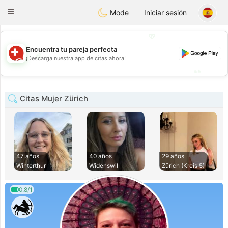
Suissi
Toggle
Mode
Iniciar sesión
navigation
💖
Encuentra tu pareja perfecta
💖
¡Descarga nuestra app de citas ahora!
💕
💕
Citas Mujer Zürich
47 años
40 años
29 años
Winterthur
Widenswil
Zürich (Kreis 5)
0.8/1