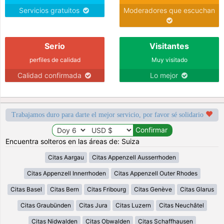
Servicios gratuitos
Moderadores que escuchan
Serio
Visitantes
perfiles de calidad
Muy visitado
Calidad confirmada
Lo mejor
Trabajamos duro para darte el mejor servicio, por favor sé solidario
Encuentra solteros en las áreas de: Suiza
Citas Aargau
Citas Appenzell Ausserrhoden
Citas Appenzell Innerrhoden
Citas Appenzell Outer Rhodes
Citas Basel
Citas Bern
Citas Fribourg
Citas Genève
Citas Glarus
Citas Graubünden
Citas Jura
Citas Luzern
Citas Neuchâtel
Citas Nidwalden
Citas Obwalden
Citas Schaffhausen