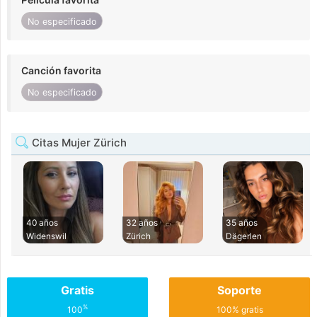
No especificado
Canción favorita
No especificado
Citas Mujer Zürich
40 años
32 años
35 años
Widenswil
Zürich
Dägerlen
Gratis
Soporte
%
100
100% gratis