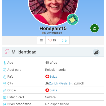
3
Honeyam15
Mucho tiempo
15
Mi identidad
Age
45 años
Aquí para
Relación seria
País
Suiza
Zürich
City
Zurich (Kreis 9)
,
Origin
Suiza
Estado civil
Soltera
Nivel académico
No especificado