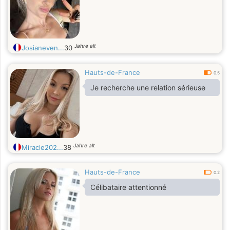
Jahre alt
Josianeven...
30
Hauts-de-France
0.5
Je recherche une relation sérieuse
Jahre alt
Miracle202...
38
Hauts-de-France
0.2
Célibataire attentionné