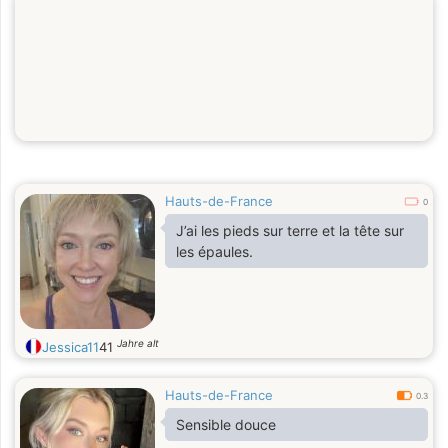
Hauts-de-France
0
J’ai les pieds sur terre et la tête sur
les épaules.
Jahre alt
Jessica11
41
Hauts-de-France
0.3
Sensible douce