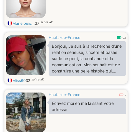
Jahre alt
Marielouis...
37
Hauts-de-France
0.8
Bonjour, Je suis à la recherche d’une
relation sérieuse, sincère et basée
sur le respect, la confiance et la
communication. Mon souhait est de
construire une belle histoire qui,
avec le temps, pourrait aboutir au
Jahre alt
Miss60
32
mariage. Si vous partagez les
mêmes valeurs et recherchez une
Hauts-de-France
relation stable et durable, je serai
0
ravie de faire votre connaissance. À
Écrivez moi en me laissant votre
bientôt !
adresse