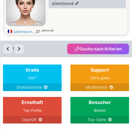
attentionné 💕
Jahre alt
Juliemeuni...
37
1
Suche nach Kriterien
Gratis
Support
%
100
100% gratis
Gratisdienste
Moderation
Ernsthaft
Besucher
Top-Profile
Beliebt
Geprüft
Top-Seite