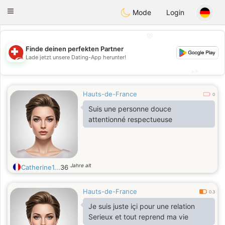
Suissi
Toggle
Mode
Login
navigation
💖
Finde deinen perfekten Partner
💖
Lade jetzt unsere Dating-App herunter!
💕
💕
Hauts-de-France
0
Suis une personne douce
attentionné respectueuse
Jahre alt
Catherine1...
36
Hauts-de-France
0.3
Je suis juste içi pour une relation
Serieux et tout reprend ma vie