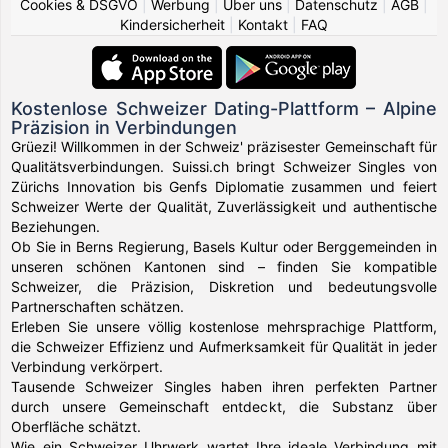
Cookies & DSGVO
|
Werbung
|
Über uns
|
Datenschutz
|
AGB
|
Kindersicherheit
|
Kontakt
|
FAQ
Kostenlose Schweizer Dating-Plattform – Alpine
Präzision in Verbindungen
Grüezi! Willkommen in der Schweiz' präzisester Gemeinschaft für
Qualitätsverbindungen. Suissi.ch bringt Schweizer Singles von
Zürichs Innovation bis Genfs Diplomatie zusammen und feiert
Schweizer Werte der Qualität, Zuverlässigkeit und authentische
Beziehungen.
Ob Sie in Berns Regierung, Basels Kultur oder Berggemeinden in
unseren schönen Kantonen sind – finden Sie kompatible
Schweizer, die Präzision, Diskretion und bedeutungsvolle
Partnerschaften schätzen.
Erleben Sie unsere völlig kostenlose mehrsprachige Plattform,
die Schweizer Effizienz und Aufmerksamkeit für Qualität in jeder
Verbindung verkörpert.
Tausende Schweizer Singles haben ihren perfekten Partner
durch unsere Gemeinschaft entdeckt, die Substanz über
Oberfläche schätzt.
Wie ein Schweizer Uhrwerk wartet Ihre ideale Verbindung mit