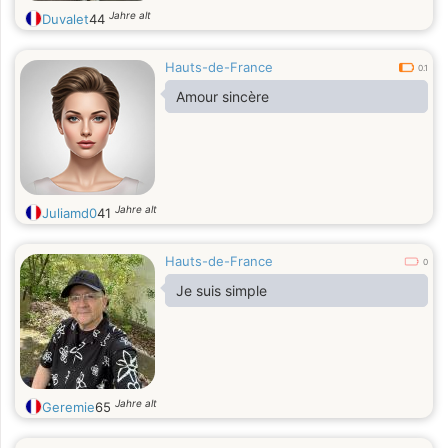
Jahre alt
Duvalet
44
Hauts-de-France
0.1
Amour sincère
Jahre alt
Juliamd0
41
Hauts-de-France
0
Je suis simple
Jahre alt
Geremie
65