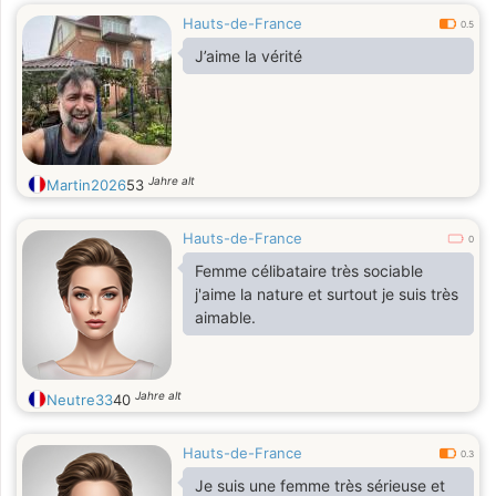
Hauts-de-France
0.5
J’aime la vérité
Jahre alt
Martin2026
53
Hauts-de-France
0
Femme célibataire très sociable
j'aime la nature et surtout je suis très
aimable.
Jahre alt
Neutre33
40
Hauts-de-France
0.3
Je suis une femme très sérieuse et