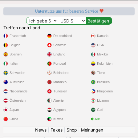
Unterstütze uns für besseren Service
Treffen nach Land
Frankreich
Deutschland
Kanada
Belgien
Schweiz
USA
Spanien
England
Mexiko
Italien
Portugal
Kolumbien
Schweden
Behinderte
Tiere
Australien
Marokko
Brasilien
Niederlande
Tunesien
Philippinen
Österreich
Algerien
Libanon
Japan
Ägypten
Golf
China
Kuwait
Alle
News
|
Fakes
|
Shop
|
Meinungen