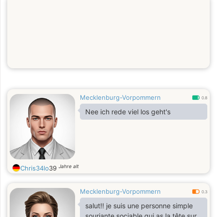
Mecklenburg-Vorpommern
0.8
Nee ich rede viel los geht's
Jahre alt
Chris34lo
39
Mecklenburg-Vorpommern
0.3
salut!! je suis une personne simple
souriante sociable qui as la tête sur