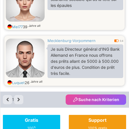
les épaules
Jahre alt
Mel77
39
Mecklenburg-Vorpommern
0.4
Je suis Directeur général d'ING Bank
Allemand en France nous offrons
des prêts allant de 5000 à 500.000
d'euros de plus. Condition de prêt
très facile.
Jahre alt
Luquet
26
1
Suche nach Kriterien
Gratis
Support
%
100
100% gratis