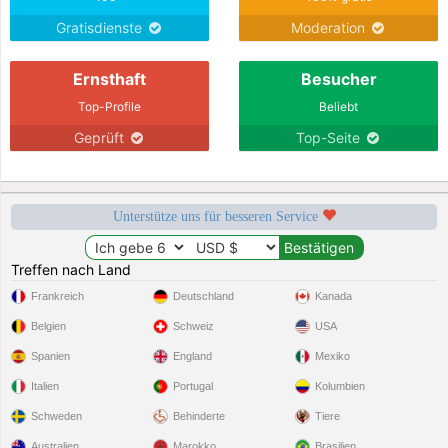
Gratisdienste
Moderation
Ernsthaft
Besucher
Top-Profile
Beliebt
Geprüft
Top-Seite
Unterstütze uns für besseren Service
Treffen nach Land
Frankreich
Deutschland
Kanada
Belgien
Schweiz
USA
Spanien
England
Mexiko
Italien
Portugal
Kolumbien
Schweden
Behinderte
Tiere
Australien
Marokko
Brasilien