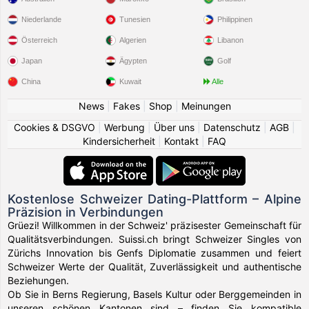
Niederlande
Tunesien
Philippinen
Österreich
Algerien
Libanon
Japan
Ägypten
Golf
China
Kuwait
Alle
News
|
Fakes
|
Shop
|
Meinungen
Cookies & DSGVO
|
Werbung
|
Über uns
|
Datenschutz
|
AGB
|
Kindersicherheit
|
Kontakt
|
FAQ
Kostenlose Schweizer Dating-Plattform – Alpine
Präzision in Verbindungen
Grüezi! Willkommen in der Schweiz' präzisester Gemeinschaft für
Qualitätsverbindungen. Suissi.ch bringt Schweizer Singles von
Zürichs Innovation bis Genfs Diplomatie zusammen und feiert
Schweizer Werte der Qualität, Zuverlässigkeit und authentische
Beziehungen.
Ob Sie in Berns Regierung, Basels Kultur oder Berggemeinden in
unseren schönen Kantonen sind – finden Sie kompatible