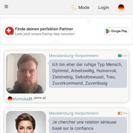
Suissi
Toggle
Mode
Login
navigation
💖
💖
Finde deinen perfekten Partner
Lade jetzt unsere Dating-App herunter!
💕
💕
Mecklenburg-Vorpommern
0.7
Ich bin eher der ruhige Typ Mensch,
Optimist, Arbeitswillig, Humorvoll,
Zielstrebig, Selbstbewusst, Treu,
Zuvorkommend, Zuverlässig
Jahre alt
MoHzilla
31
Mecklenburg-Vorpommern
0.3
Je chercher une relation sérieuse
basé sur la confiance