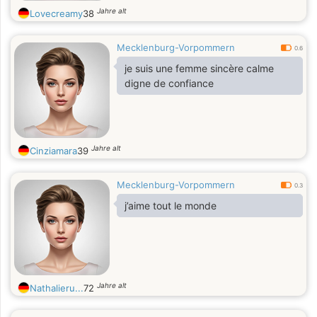
Jahre alt
Lovecreamy
38
Mecklenburg-Vorpommern
0.6
je suis une femme sincère calme
digne de confiance
Jahre alt
Cinziamara
39
Mecklenburg-Vorpommern
0.3
j’aime tout le monde
Jahre alt
Nathalieru...
72