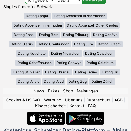
Singles finden in: Schweiz
Dating Aargau
Dating Appenzell Ausserrhoden
Dating Appenzell Innerrhoden
Dating Appenzell Outer Rhodes
Dating Basel
Dating Bern
Dating Fribourg
Dating Genève
Dating Glarus
Dating Graubünden
Dating Jura
Dating Luzern
Dating Neuchâtel
Dating Nidwalden
Dating Obwalden
Dating Schaffhausen
Dating Schwyz
Dating Solothurn
Dating St. Gallen
Dating Thurgau
Dating Ticino
Dating Uri
Dating Valais
Dating Vaud
Dating Zug
Dating Zürich
News
|
Fakes
|
Shop
|
Meinungen
Cookies & DSGVO
|
Werbung
|
Über uns
|
Datenschutz
|
AGB
|
Kindersicherheit
|
Kontakt
|
FAQ
Kostenlose Schweizer Dating-Plattform – Alpine