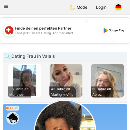
Suissi
Toggle
Mode
Login
navigation
💖
Finde deinen perfekten Partner
💖
Lade jetzt unsere Dating-App herunter!
💕
💕
Dating Frau in Valais
36 Jahre alt
43 Jahre alt
60 Jahre alt
Monthey
Martigny-Ville
Aproz
0.6/1