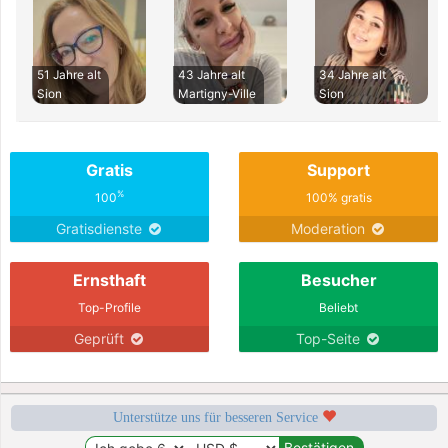
51 Jahre alt
43 Jahre alt
34 Jahre alt
Sion
Martigny-Ville
Sion
Gratis
Support
%
100
100% gratis
Gratisdienste
Moderation
Ernsthaft
Besucher
Top-Profile
Beliebt
Geprüft
Top-Seite
Unterstütze uns für besseren Service