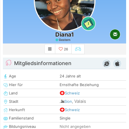
1
Diana1
Gestern
26
Mitgliedsinformationen
Age
24 Jahre alt
Hier für
Ernsthafte Beziehung
Land
Schweiz
Valais
Stadt
Sion
,
Herkunft
Schweiz
Familienstand
Single
Bildungsniveau
Nicht angegeben