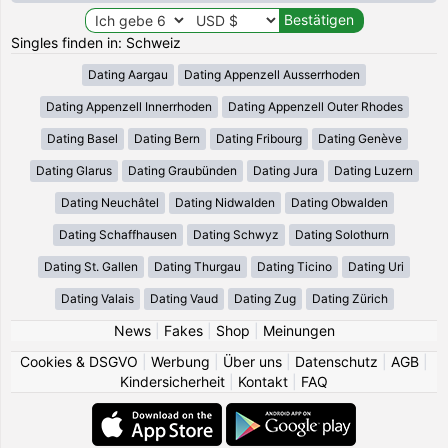
Singles finden in: Schweiz
Dating Aargau
Dating Appenzell Ausserrhoden
Dating Appenzell Innerrhoden
Dating Appenzell Outer Rhodes
Dating Basel
Dating Bern
Dating Fribourg
Dating Genève
Dating Glarus
Dating Graubünden
Dating Jura
Dating Luzern
Dating Neuchâtel
Dating Nidwalden
Dating Obwalden
Dating Schaffhausen
Dating Schwyz
Dating Solothurn
Dating St. Gallen
Dating Thurgau
Dating Ticino
Dating Uri
Dating Valais
Dating Vaud
Dating Zug
Dating Zürich
News
|
Fakes
|
Shop
|
Meinungen
Cookies & DSGVO
|
Werbung
|
Über uns
|
Datenschutz
|
AGB
|
Kindersicherheit
|
Kontakt
|
FAQ