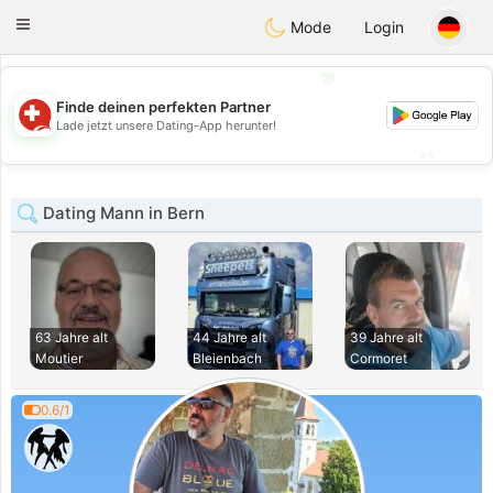
Suissi
Toggle
Mode
Login
navigation
💖
Finde deinen perfekten Partner
💖
Lade jetzt unsere Dating-App herunter!
💕
💕
Dating Mann in Bern
63 Jahre alt
44 Jahre alt
39 Jahre alt
Moutier
Bleienbach
Cormoret
0.6/1