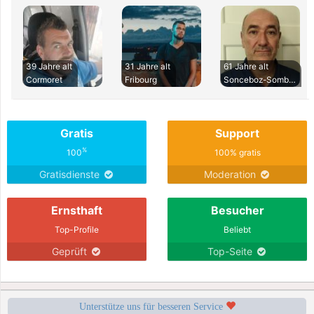
39 Jahre alt
31 Jahre alt
61 Jahre alt
Cormoret
Fribourg
Sonceboz-Sombev
Gratis
Support
%
100
100% gratis
Gratisdienste
Moderation
Ernsthaft
Besucher
Top-Profile
Beliebt
Geprüft
Top-Seite
Unterstütze uns für besseren Service