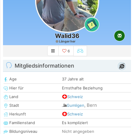
1
Walid36
Länger her
6
Mitgliedsinformationen
Age
37 Jahre alt
Hier für
Ernsthafte Beziehung
Land
Schweiz
Bern
Stadt
Gumligen
,
Herkunft
Schweiz
Familienstand
Es kompliziert
Bildungsniveau
Nicht angegeben