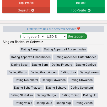
Top-Profile
Beliebt
Geprüft
Top-Seite
Unterstütze uns für besseren Service
Singles finden in: Schweiz
Dating Aargau
Dating Appenzell Ausserrhoden
Dating Appenzell Innerrhoden
Dating Appenzell Outer Rhodes
Dating Basel
Dating Bern
Dating Fribourg
Dating Genève
Dating Glarus
Dating Graubünden
Dating Jura
Dating Luzern
Dating Neuchâtel
Dating Nidwalden
Dating Obwalden
Dating Schaffhausen
Dating Schwyz
Dating Solothurn
Dating St. Gallen
Dating Thurgau
Dating Ticino
Dating Uri
Dating Valais
Dating Vaud
Dating Zug
Dating Zürich