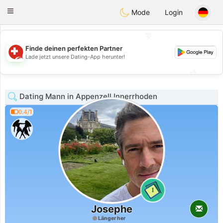
Suissi
Toggle
Mode
Login
navigation
💖
Finde deinen perfekten Partner
💖
Lade jetzt unsere Dating-App herunter!
💕
💕
Dating Mann in Appenzell Innerrhoden
0.4/1
1
Josephe
Länger her