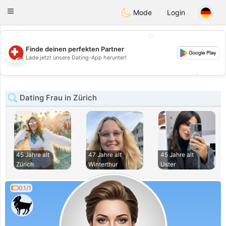
Suissi
Toggle
Mode
Login
navigation
💖
Finde deinen perfekten Partner
💖
Lade jetzt unsere Dating-App herunter!
💕
💕
Dating Frau in Zürich
45 Jahre alt
47 Jahre alt
45 Jahre alt
Zürich
Winterthur
Uster
0.1/1