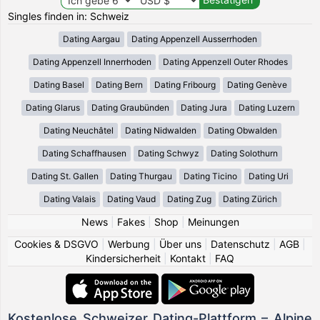
Singles finden in: Schweiz
Dating Aargau
Dating Appenzell Ausserrhoden
Dating Appenzell Innerrhoden
Dating Appenzell Outer Rhodes
Dating Basel
Dating Bern
Dating Fribourg
Dating Genève
Dating Glarus
Dating Graubünden
Dating Jura
Dating Luzern
Dating Neuchâtel
Dating Nidwalden
Dating Obwalden
Dating Schaffhausen
Dating Schwyz
Dating Solothurn
Dating St. Gallen
Dating Thurgau
Dating Ticino
Dating Uri
Dating Valais
Dating Vaud
Dating Zug
Dating Zürich
News
|
Fakes
|
Shop
|
Meinungen
Cookies & DSGVO
|
Werbung
|
Über uns
|
Datenschutz
|
AGB
|
Kindersicherheit
|
Kontakt
|
FAQ
Kostenlose Schweizer Dating-Plattform – Alpine