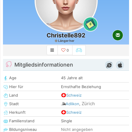
0
Christelle892
Länger her
0
Mitgliedsinformationen
Age
45 Jahre alt
Hier für
Ernsthafte Beziehung
Land
Schweiz
Zürich
Stadt
Adlikon
,
Herkunft
Schweiz
Familienstand
Single
Bildungsniveau
Nicht angegeben