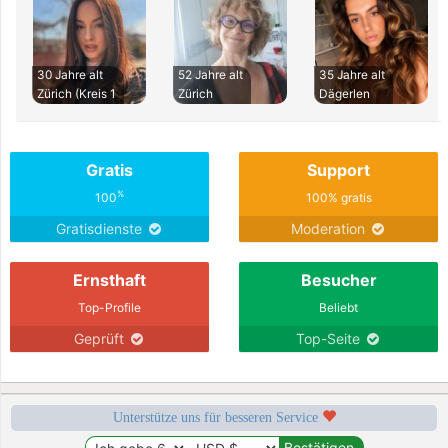
30 Jahre alt
52 Jahre alt
35 Jahre alt
Zürich (Kreis 1
Zürich
Dägerlen
Gratis
Support
%
100
100% gratis
Gratisdienste
Moderation
Ernsthaft
Besucher
Top-Profile
Beliebt
Geprüft
Top-Seite
Unterstütze uns für besseren Service