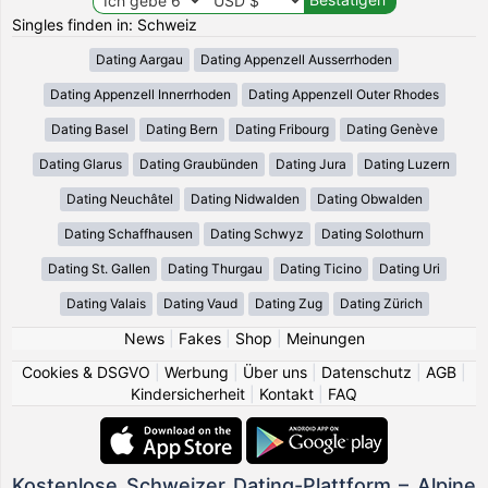
Singles finden in: Schweiz
Dating Aargau
Dating Appenzell Ausserrhoden
Dating Appenzell Innerrhoden
Dating Appenzell Outer Rhodes
Dating Basel
Dating Bern
Dating Fribourg
Dating Genève
Dating Glarus
Dating Graubünden
Dating Jura
Dating Luzern
Dating Neuchâtel
Dating Nidwalden
Dating Obwalden
Dating Schaffhausen
Dating Schwyz
Dating Solothurn
Dating St. Gallen
Dating Thurgau
Dating Ticino
Dating Uri
Dating Valais
Dating Vaud
Dating Zug
Dating Zürich
News
|
Fakes
|
Shop
|
Meinungen
Cookies & DSGVO
|
Werbung
|
Über uns
|
Datenschutz
|
AGB
|
Kindersicherheit
|
Kontakt
|
FAQ
Kostenlose Schweizer Dating-Plattform – Alpine