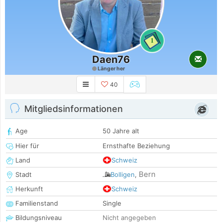
1
Daen76
Länger her
40
Mitgliedsinformationen
Age
50 Jahre alt
Hier für
Ernsthafte Beziehung
Land
Schweiz
Bern
Stadt
Bolligen
,
Herkunft
Schweiz
Familienstand
Single
Bildungsniveau
Nicht angegeben