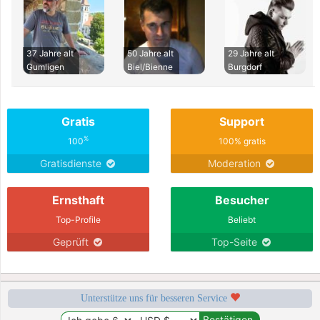
37 Jahre alt
50 Jahre alt
29 Jahre alt
Gumligen
Biel/Bienne
Burgdorf
Gratis
Support
%
100
100% gratis
Gratisdienste
Moderation
Ernsthaft
Besucher
Top-Profile
Beliebt
Geprüft
Top-Seite
Unterstütze uns für besseren Service