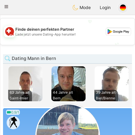
Suissi
Toggle
Mode
Login
navigation
💖
Finde deinen perfekten Partner
💖
Lade jetzt unsere Dating-App herunter!
💕
💕
Dating Mann in Bern
63 Jahre alt
44 Jahre alt
39 Jahre alt
Saint-Imier
Bern
Biel/Bienne
0.9/1