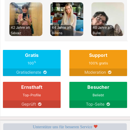
42 Jahre alt
44 Jahre alt
40 Jahre alt
Sévaz
Billens
Bulle
Gratis
Support
%
100
100% gratis
Gratisdienste
Moderation
Ernsthaft
Besucher
Top-Profile
Beliebt
Geprüft
Top-Seite
Unterstütze uns für besseren Service