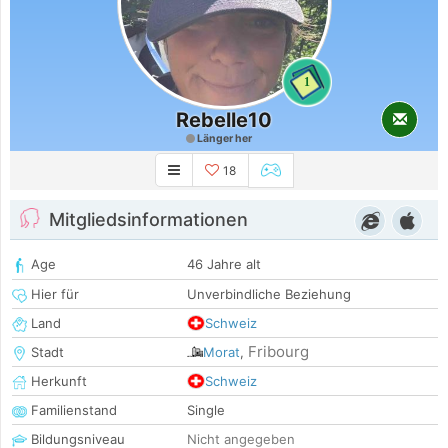
1
Rebelle10
Länger her
18
Mitgliedsinformationen
Age
46 Jahre alt
Hier für
Unverbindliche Beziehung
Land
Schweiz
Fribourg
Stadt
Morat
,
Herkunft
Schweiz
Familienstand
Single
Bildungsniveau
Nicht angegeben