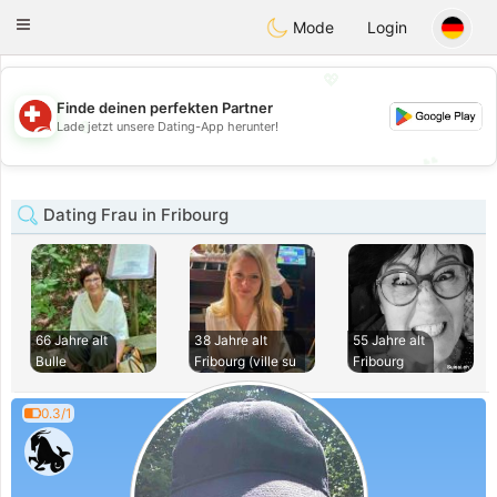
Suissi
Toggle
Mode
Login
navigation
💖
Finde deinen perfekten Partner
💖
Lade jetzt unsere Dating-App herunter!
💕
💕
Dating Frau in Fribourg
66 Jahre alt
38 Jahre alt
55 Jahre alt
Bulle
Fribourg (ville su
Fribourg
0.3/1