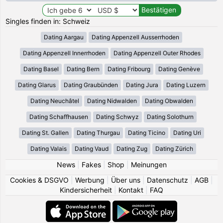
Singles finden in: Schweiz
Dating Aargau
Dating Appenzell Ausserrhoden
Dating Appenzell Innerrhoden
Dating Appenzell Outer Rhodes
Dating Basel
Dating Bern
Dating Fribourg
Dating Genève
Dating Glarus
Dating Graubünden
Dating Jura
Dating Luzern
Dating Neuchâtel
Dating Nidwalden
Dating Obwalden
Dating Schaffhausen
Dating Schwyz
Dating Solothurn
Dating St. Gallen
Dating Thurgau
Dating Ticino
Dating Uri
Dating Valais
Dating Vaud
Dating Zug
Dating Zürich
News
|
Fakes
|
Shop
|
Meinungen
Cookies & DSGVO
|
Werbung
|
Über uns
|
Datenschutz
|
AGB
|
Kindersicherheit
|
Kontakt
|
FAQ