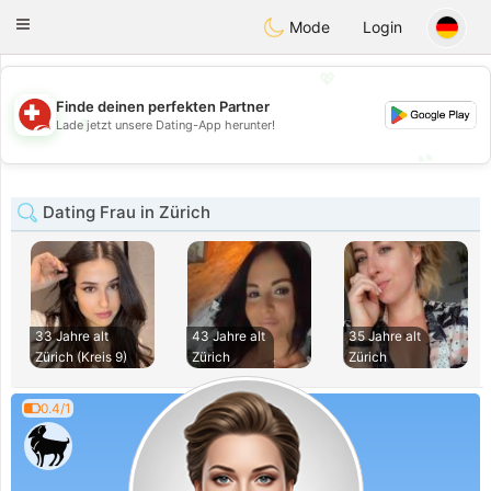
Suissi
Toggle
Mode
Login
navigation
💖
Finde deinen perfekten Partner
💖
Lade jetzt unsere Dating-App herunter!
💕
💕
Dating Frau in Zürich
33 Jahre alt
43 Jahre alt
35 Jahre alt
Zürich (Kreis 9)
Zürich
Zürich
0.4/1