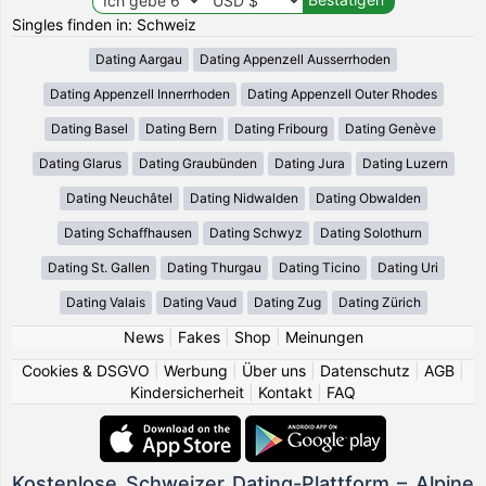
Singles finden in: Schweiz
Dating Aargau
Dating Appenzell Ausserrhoden
Dating Appenzell Innerrhoden
Dating Appenzell Outer Rhodes
Dating Basel
Dating Bern
Dating Fribourg
Dating Genève
Dating Glarus
Dating Graubünden
Dating Jura
Dating Luzern
Dating Neuchâtel
Dating Nidwalden
Dating Obwalden
Dating Schaffhausen
Dating Schwyz
Dating Solothurn
Dating St. Gallen
Dating Thurgau
Dating Ticino
Dating Uri
Dating Valais
Dating Vaud
Dating Zug
Dating Zürich
News
|
Fakes
|
Shop
|
Meinungen
Cookies & DSGVO
|
Werbung
|
Über uns
|
Datenschutz
|
AGB
|
Kindersicherheit
|
Kontakt
|
FAQ
Kostenlose Schweizer Dating-Plattform – Alpine