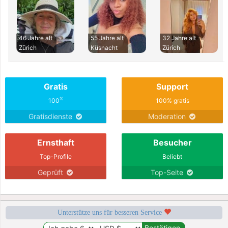
46 Jahre alt
55 Jahre alt
32 Jahre alt
Zürich
Küsnacht
Zürich
Gratis
Support
%
100
100% gratis
Gratisdienste
Moderation
Ernsthaft
Besucher
Top-Profile
Beliebt
Geprüft
Top-Seite
Unterstütze uns für besseren Service