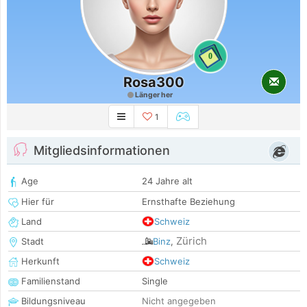
0
Rosa300
Länger her
1
Mitgliedsinformationen
Age
24 Jahre alt
Hier für
Ernsthafte Beziehung
Land
Schweiz
Zürich
Stadt
Binz
,
Herkunft
Schweiz
Familienstand
Single
Bildungsniveau
Nicht angegeben